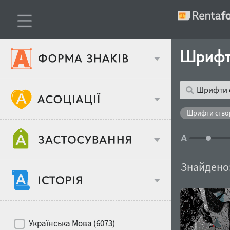
Шрифти
Тип шрифтів
Шрифти створ
Віковий стереотип
Жирність
Знайдено
Об'єкт дизайну
Ширина
Хіти десятиліть
Місце у макеті
Українська Мова (6073)
Гендерний стереотип