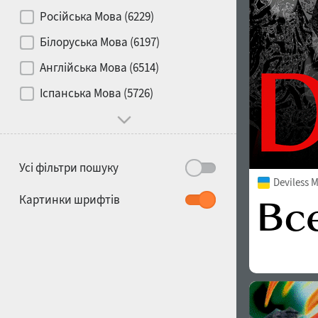
Контраст
Російська Мова (6229)
Білоруська Мова (6197)
Носій
Англійська Мова (6514)
1900
1910
Іспанська Мова (5726)
Характер і поведінка
Усі фільтри пошуку
Deviless 
1920
1930
Картинки шрифтів
1940
1950