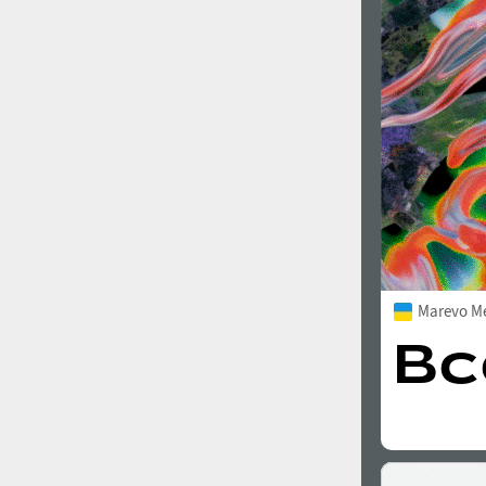
1960
1970
1980
1990
Marevo M
2000
2010