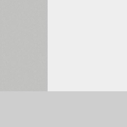
Обрано:
0