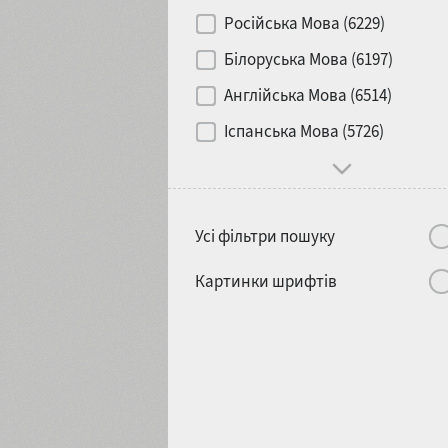
Контраст
Російська Мова (6229)
Білоруська Мова (6197)
Носій
Англійська Мова (6514)
1900
1910
Іспанська Мова (5726)
Характер і поведінка
Усі фільтри пошуку
1920
1930
Картинки шрифтів
1940
1950