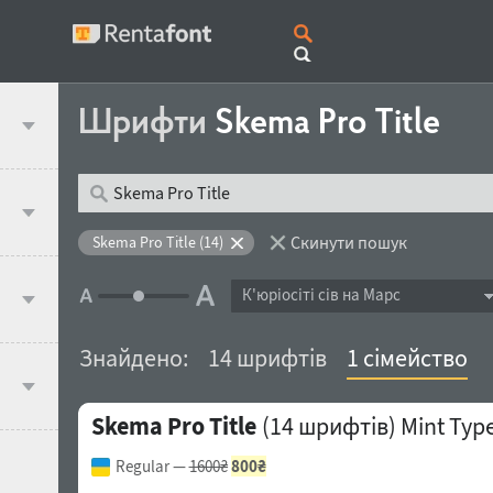
Шрифти
Skema Pro Title
Скинути пошук
Skema Pro Title (14)
К'юрiосiтi сів на Марс
Знайдено:
14 шрифтів
1 сімейство
Skema Pro Title
(14 шрифтів)
Mint Typ
Regular
—
1600₴
800₴