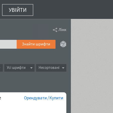
УВІЙТИ
Лінк
Знайти шрифти
Усі шрифти
Несортовані
e
Орендувати / Купити