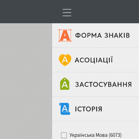
Тип шрифтів
Віковий стереотип
Жирність
Об'єкт дизайну
Ширина
Хіти десятиліть
Місце у макеті
Українська Мова (6073)
Гендерний стереотип