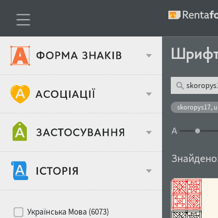
Шриф
Тип шрифтів
skoropys17, u
Віковий стереотип
Жирність
Знайдено
Об'єкт дизайну
Ширина
Хіти десятиліть
Місце у макеті
Українська Мова (6073)
Гендерний стереотип