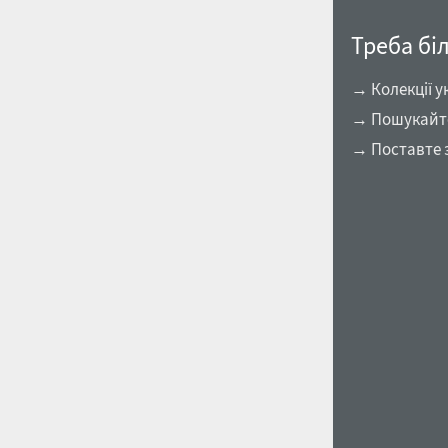
Треба бі
→ Колекції у
→ Пошукайте
→ Поставте 