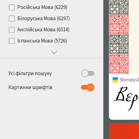
Контраст
Російська Мова (6229)
Білоруська Мова (6197)
Носій
Англійська Мова (6514)
1900
1910
Іспанська Мова (5726)
Характер і поведінка
Усі фільтри пошуку
Skoropys1
1920
1930
Картинки шрифтів
1940
1950