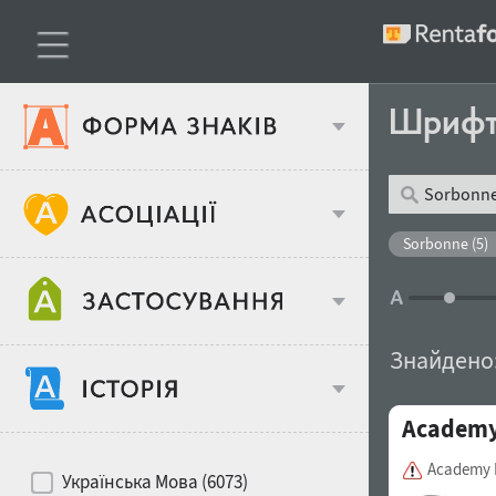
Шриф
Тип шрифтів
Sorbonne (5)
Віковий стереотип
Жирність
Знайдено
Об'єкт дизайну
Academ
Ширина
Хіти десятиліть
Місце у макеті
Academy 
Українська Мова (6073)
Гендерний стереотип