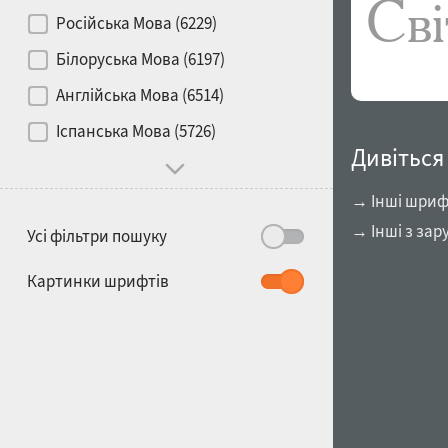
Контраст
Російська Мова (6229)
Білоруська Мова (6197)
Носій
Англійська Мова (6514)
1900
1910
Іспанська Мова (5726)
Характер і поведінка
Дивіться
→ Інші шриф
→ Інші з зар
Усі фільтри пошуку
1920
1930
Картинки шрифтів
1940
1950