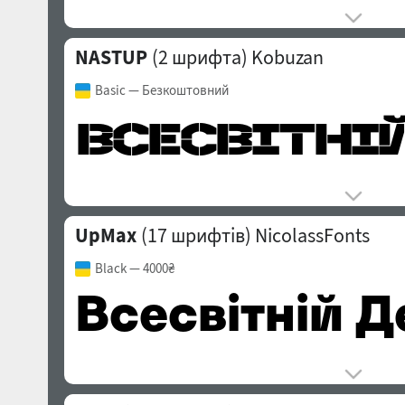
NASTUP
(2 шрифта)
Kobuzan
Basic
— Безкоштовний
UpMax
(17 шрифтів)
NicolassFonts
Black
— 4000₴