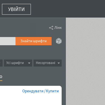
УВІЙТИ
Лінк
Знайти шрифти
Усі шрифти
Несортовані
о
Орендувати / Купити