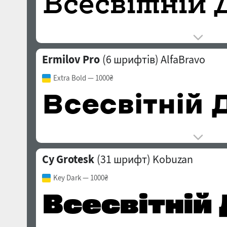
Ermilov Pro
(6 шрифтів)
AlfaBravo
Extra Bold
— 1000₴
Cy Grotesk
(31 шрифт)
Kobuzan
Key Dark
— 1000₴