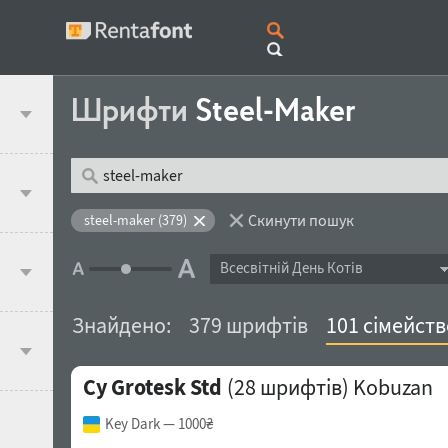
Шрифти
Steel-Maker
Скинути пошук
steel-maker (379)
Всесвітній День Котів
Знайдено:
379 шрифтів
101 сімейств
Cy Grotesk Std
(28 шрифтів)
Kobuzan
Key Dark
— 1000₴