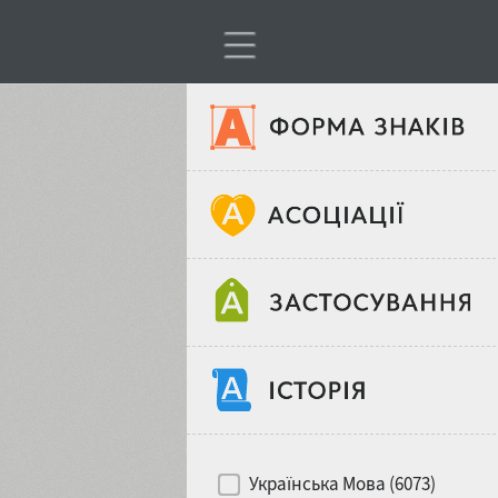
Тип шрифтів
Віковий стереотип
Жирність
Об'єкт дизайну
Ширина
Хіти десятиліть
Місце у макеті
Українська Мова (6073)
Гендерний стереотип