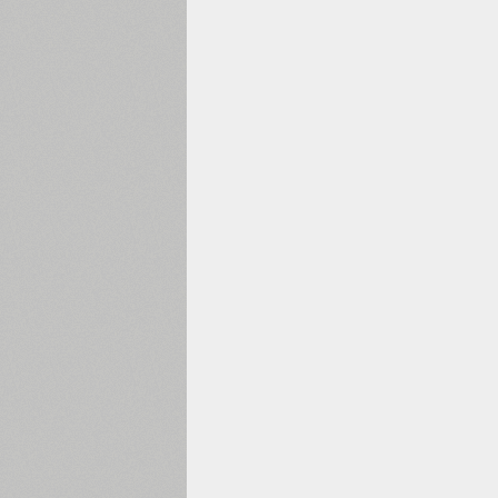
1960
1970
1980
1990
2000
2010