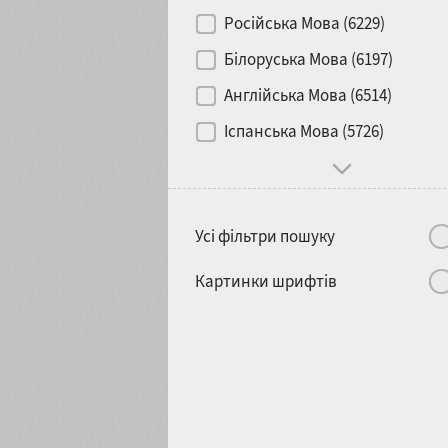
Контраст
Російська Мова (6229)
Білоруська Мова (6197)
Носій
Англійська Мова (6514)
1900
1910
Іспанська Мова (5726)
Характер і поведінка
Усі фільтри пошуку
1920
1930
Картинки шрифтів
1940
1950