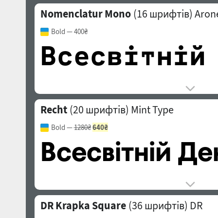
Nomenclatur Mono
(16 шрифтів)
Arone
Bold
— 400₴
Recht
(20 шрифтів)
Mint Type
Bold
—
1280₴
640₴
DR Krapka Square
(36 шрифтів)
DR