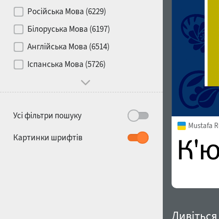
Контраст
Російська Мова (6229)
Білоруська Мова (6197)
Носій
Англійська Мова (6514)
1900
1910
Іспанська Мова (5726)
Характер і поведінка
Усі фільтри пошуку
Mustafa R
1920
1930
Картинки шрифтів
1940
1950
Дивіться