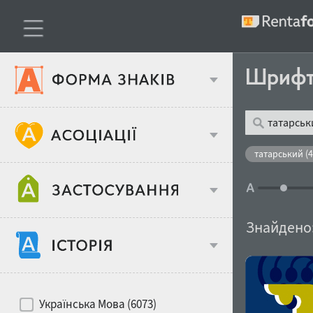
Шриф
Тип шрифтів
татарський (4
Віковий стереотип
Жирність
Знайдено
Об'єкт дизайну
Ширина
Хіти десятиліть
Місце у макеті
Українська Мова (6073)
Гендерний стереотип