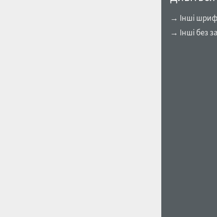
→ Інші шриф
→ Інші без з
1960
1970
1980
1990
2000
2010