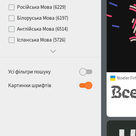
Контраст
Російська Мова (6229)
Білоруська Мова (6197)
Носій
Англійська Мова (6514)
1900
1910
Іспанська Мова (5726)
Характер і поведінка
Усі фільтри пошуку
Noeler Fi
1920
1930
Картинки шрифтів
1940
1950