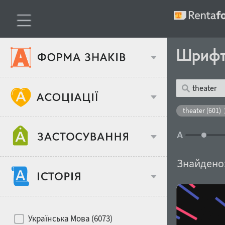
Шриф
Тип шрифтів
theater (601)
Віковий стереотип
Жирність
Знайдено
Об'єкт дизайну
Ширина
Хіти десятиліть
Місце у макеті
Українська Мова (6073)
Гендерний стереотип