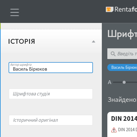
Віковий стереотип
Жирність
Шриф
Об'єкт дизайну
Ширина
Місце у макеті
Автор шрифта
Василь Бірюко
Гендерний стереотип
Контраст
Шрифтова студія
накреслення
Знайдено
Відкритість
Характер і поведінка
DIN 201
Історичний оригінал
Висота рядкових
Носій
DIN 2014 