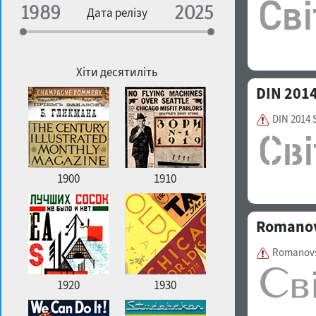
Спеціалізація
Дата релізу
Особливості контуру
Географічна асоціація
Щільність
Хіти десятиліть
DIN 2014
DIN 2014 
Улюблений стиль
1900
1910
Romano
Romanovs
1920
1930