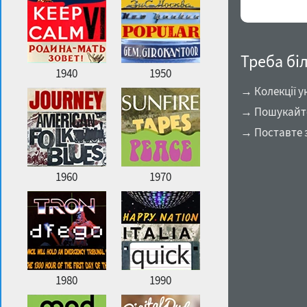
Треба бі
1940
1950
→ Колекції у
→ Пошукайте
→ Поставте 
1960
1970
1980
1990