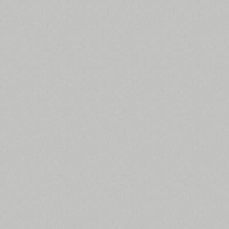
Усі фільтри пошуку
Картинки шрифтів