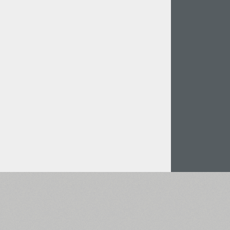
Італійська Мова (5727)
Польська Мова (5430)
Турецька Мова (5350)
Казахська Мова (949)
Грецька Мова (636)
Вірменська Мова (83)
Грузинська Мова (41)
Іврит Мова (29)
Арабська Мова (39)
Інша мова