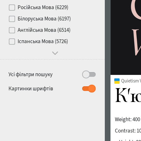
Контраст
Російська Мова (6229)
Білоруська Мова (6197)
Носій
Англійська Мова (6514)
1900
1910
Іспанська Мова (5726)
Характер і поведінка
Усі фільтри пошуку
Quietism 
1920
1930
Картинки шрифтів
Weight:
400
Contrast:
1
1940
1950