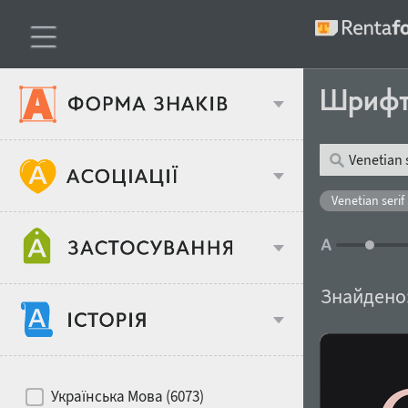
Шриф
Тип шрифтів
Venetian serif 
Віковий стереотип
Жирність
Знайдено
Об'єкт дизайну
Ширина
Хіти десятиліть
Місце у макеті
Українська Мова (6073)
Гендерний стереотип