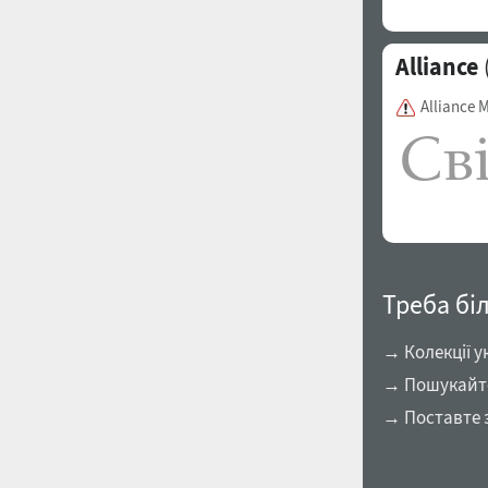
Alliance
Alliance 
Треба бі
→ Колекції у
→ Пошукайте 
→ Поставте 