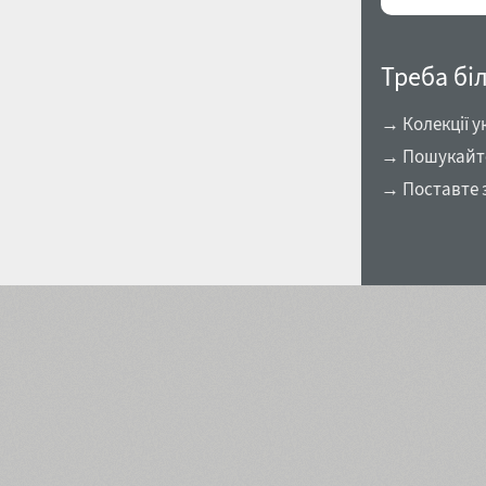
Треба бі
→ Колекції у
→ Пошукайте 
→ Поставте 