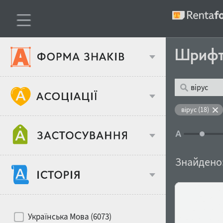
Шриф
Тип шрифтів
вірус (18)
Віковий стереотип
Жирність
Знайдено
Об'єкт дизайну
Ширина
Хіти десятиліть
Місце у макеті
Українська Мова (6073)
Гендерний стереотип