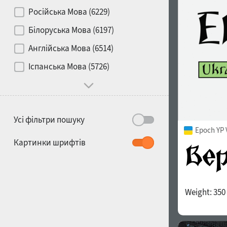
Контраст
Російська Мова (6229)
Білоруська Мова (6197)
Носій
Англійська Мова (6514)
1900
1910
Іспанська Мова (5726)
Характер і поведінка
Усі фільтри пошуку
Epoch YP 
1920
1930
Картинки шрифтів
Weight:
350
1940
1950