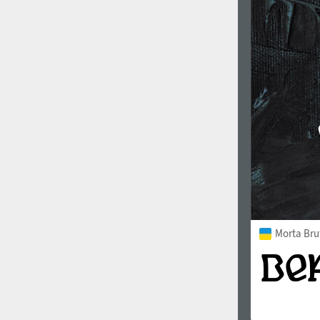
1960
1970
1980
1990
Morta Bru
2000
2010