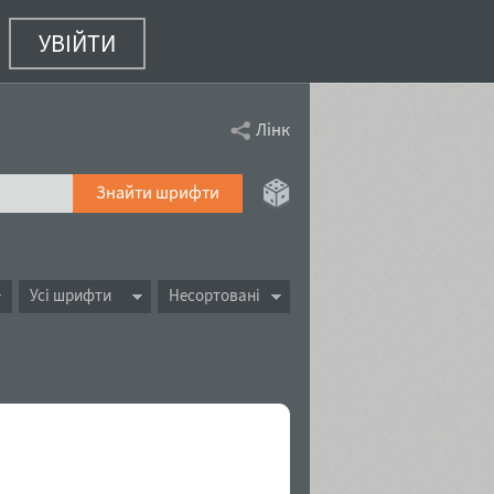
УВІЙТИ
Лінк
Знайти шрифти
Усі шрифти
Несортовані