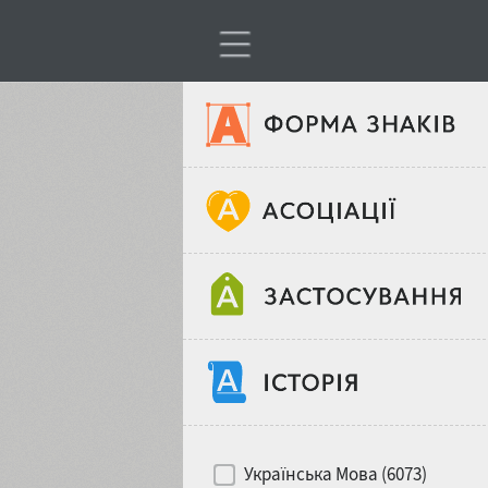
Тип шрифтів
Віковий стереотип
Жирність
Об'єкт дизайну
Ширина
Хіти десятиліть
Місце у макеті
Українська Мова (6073)
Гендерний стереотип