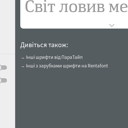
Дивіться також:
→ Інші шрифти від ПараТайп
→ Інші з зарубками шрифти на Rentafont