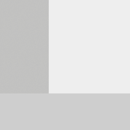
Обрано:
0