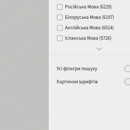
Контраст
Російська Мова (6229)
Білоруська Мова (6197)
Носій
Англійська Мова (6514)
1900
1910
Іспанська Мова (5726)
Характер і поведінка
Усі фільтри пошуку
1920
1930
Картинки шрифтів
1940
1950