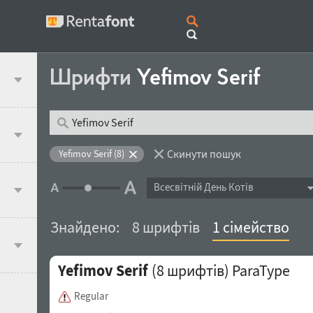
Шрифти
Yefimov Serif
Скинути пошук
Yefimov Serif (8)
Всесвітній День Котів
Знайдено:
8 шрифтів
1 сімейство
Yefimov Serif
(8 шрифтів)
ParaType
Regular