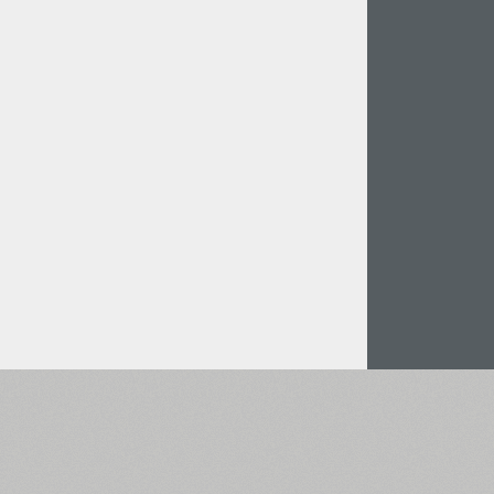
Італійська Мова (5727)
Польська Мова (5430)
Турецька Мова (5350)
Казахська Мова (949)
Грецька Мова (636)
Вірменська Мова (83)
Грузинська Мова (41)
Іврит Мова (29)
Арабська Мова (39)
Інша мова