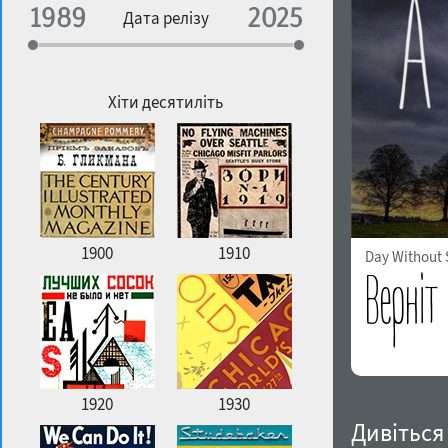
Спеціалізація
Дата релізу
Особливості контуру
Географічна асоціація
Щільність
Хіти десятиліть
Улюблений стиль
1900
1910
Day Without
1920
1930
Дивіться