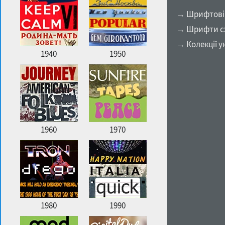
→ Шрифтові п
→ Шрифти сх
→ Колекції у
1940
1950
1960
1970
1980
1990