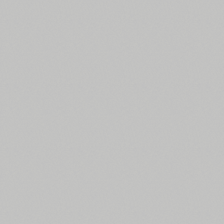
Усі фільтри пошуку
Картинки шрифтів