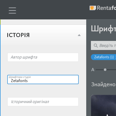
Віковий стереотип
Жирність
Шриф
Об'єкт дизайну
Ширина
Місце у макеті
Автор шрифта
Zetafonts (1)
Гендерний стереотип
Контраст
Шрифтова студія
накреслення
Знайдено
Відкритість
Характер і поведінка
Історичний оригінал
Висота рядкових
Носій