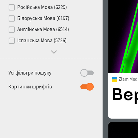
Контраст
Російська Мова (6229)
Білоруська Мова (6197)
Носій
Англійська Мова (6514)
1900
1910
Іспанська Мова (5726)
Характер і поведінка
Усі фільтри пошуку
Zlam Med
1920
1930
Картинки шрифтів
1940
1950