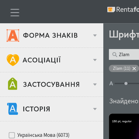
Шриф
Тип шрифтів
Zlam (11)
Віковий стереотип
Жирність
Знайдено
Об'єкт дизайну
Ширина
Хіти десятиліть
Місце у макеті
Українська Мова (6073)
Гендерний стереотип