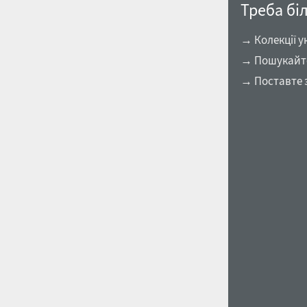
Треба бі
→ Колекції у
→ Пошукайте
→ Поставте 