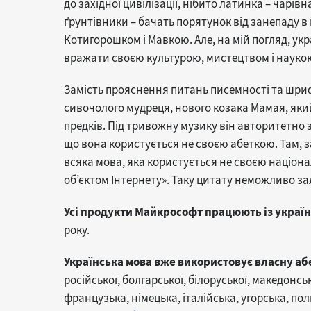
до західної цивілізації, нібито латинка – чарі
ґрунтівники – бачать порятунок від занепаду в 
Котигорошком і Мавкою. Але, на мій погляд, укр
вражати своєю культурою, мистецтвом і наукою 
Замість прояснення питань писемності та шрифт
сивочолого мудреця, нового козака Мамая, яки
предків. Під тривожну музику він авторитетно
що вона користується не своєю абеткою. Там, 
всяка мова, яка користується не своєю націона
об’єктом Інтернету». Таку цитату неможливо з
Усі продукти Майкрософт працюють із украї
року.
Українська мова вже використовує власну аб
російської, болгарської, білоруської, македонсь
французька, німецька, італійська, угорська, п