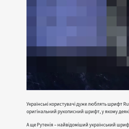
Українські користувачі дуже люблять шрифт Ru
оригінальний рукописний шрифт, у якому деякі
А ще Рутенія – найвідоміший український шриф