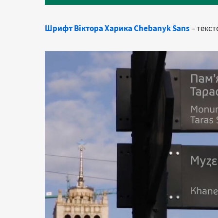
Шрифт Віктора Харика Chebanyk Sans
– текст