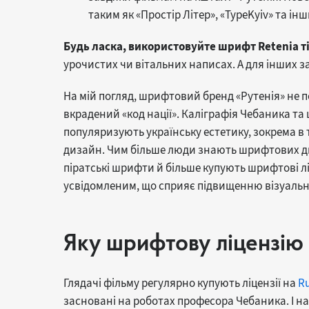
таким як «Простір Літер», «TypeKyiv» та ін
Будь ласка, використовуйте шрифт Retenia т
урочистих чи вітальних написах. А для інших з
На мій погляд, шрифтовий бренд «Рутенія» не 
вкрадений «код нації». Каліграфія Чебаника та 
популяризують українську естетику, зокрема в 
дизайн. Чим більше люди знають шрифтових д
піратські шрифти й більше купують шрифтові ліц
усвідомленим, що сприяє підвищенню візуальної
Яку шрифтову ліцензію
Глядачі фільму регулярно купують ліцензії на
Ru
засновані на роботах професора Чебаника. І на