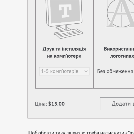
Щоб обрати таку ліцензію треба натиснути «О