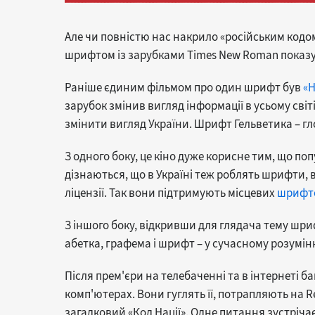
Але чи повністю нас накрило «російським код
шрифтом із зарубками Times New Roman показує,
Раніше єдиним фільмом про один шрифт був
«H
зарубок змінив вигляд інформації в усьому сві
змінити вигляд України. Шрифт Гельветика – г
З одного боку, це кіно дуже корисне тим, що по
дізнаються, що в Україні теж роблять шрифти, 
ліцензії. Так вони підтримують місцевих
шрифто
З іншого боку, відкривши для глядача тему шри
абетка, графема і шрифт – у сучасному розумінн
Після прем'єри на телебаченні та в інтернеті б
комп'ютерах. Вони гуглять її, потрапляють на R
загадковий «Код Нації». Одне питання зустрічає