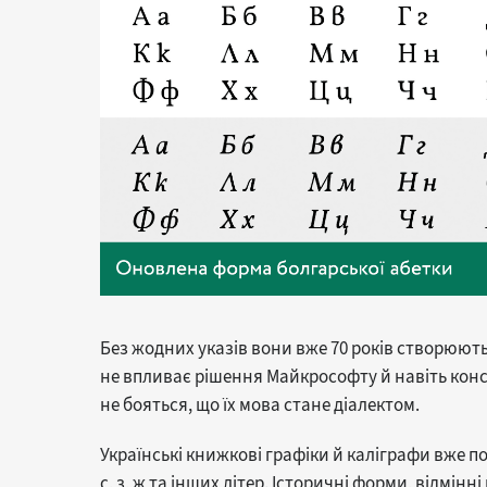
Без жодних указів вони вже 70 років створюют
не впливає рішення Майкрософту й навіть конс
не бояться, що їх мова стане діалектом.
Українські книжкові графіки й каліграфи вже п
с, з, ж та інших літер. Історичні форми, відмінн