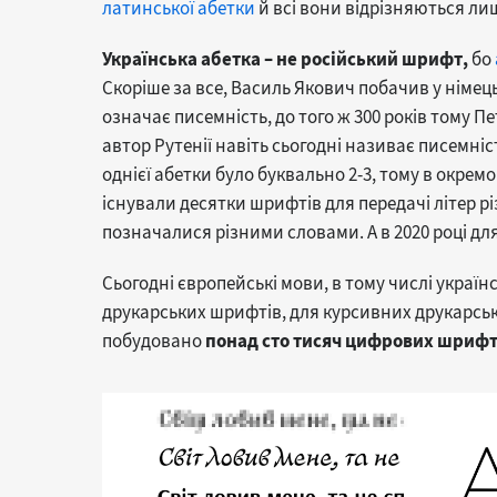
латинської абетки
й всі вони відрізняються ли
Українська абетка – не російський шрифт,
бо
Скоріше за все, Василь Якович побачив у німецьк
означає писемність, до того ж 300 років тому П
автор Рутенії навіть сьогодні називає писемніс
однієї абетки було буквально 2-3, тому в окрем
існували десятки шрифтів для передачі літер рі
позначалися різними словами. А в 2020 році дл
Сьогодні європейські мови, в тому числі україн
друкарських шрифтів, для курсивних друкарськ
побудовано
понад сто тисяч цифрових шрифт