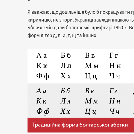
Я вважаю, що доцільніше було б покращувати гр
кирилицю, не з гори. Українці завжди ініціюють
м'яких змін дали болгарські шрифтарі 1950-х. 
форм літер д, п, и, т, щ та інших.