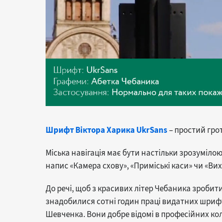
Шрифт Віктора Харика UkrSans
– простий грот
Міська навігація має бути настільки зрозумілою
напис «Камера схову», «Приміські каси» чи «Вих
До речі, щоб з красивих літер Чебаника зроби
знадобилися сотні годин праці видатних шрифт
Шевченка. Вони добре відомі в професійних кола