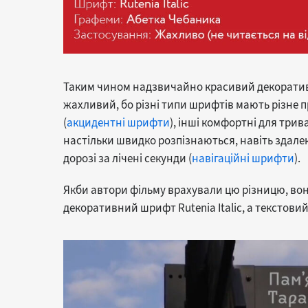
Таким чином надзвичайно красивий декоративни
жахливий, бо різні типи шрифтів мають різне 
(
акцидентні шрифти
), інші комфортні для трив
настільки швидко розпізнаються, навіть здалек
дорозі за лічені секунди (
навігаційні шрифти
).
Якби автори фільму врахували цю різницю, во
декоративний шрифт Rutenia Italic, а текстов