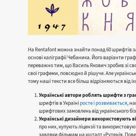
На Rentafont можна знайти понад 60 шрифтів 
основі каліграфії Чебаника. Його варіанти граф
переважно тим, що Василь Якович зробив зі сво
свої графеми, повсюдно й рішуче. Але українськ
тому наші тексти все більш відрізняються від їхн
Українські автори роблять шрифти з гра
шрифтів в Україні
росте і розвивається
, н
шрифтових замовлень від українського біз
Українські дизайнери використовують в
про них, купують ліцензії та використовую
завдяки фільмам на кшталт «Рутенія. Пов