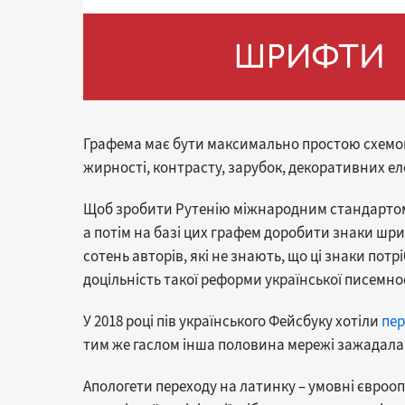
Графема має бути максимально простою схемою
жирності, контрасту, зарубок, декоративних ел
Щоб зробити Рутенію міжнародним стандартом н
а потім на базі цих графем доробити знаки шри
сотень авторів, які не знають, що ці знаки потр
доцільність такої реформи української писемност
У 2018 році пів українського Фейсбуку хотіли
пер
тим же гаслом інша половина мережі зажадала 
Апологети переходу на латинку – умовні єврооп