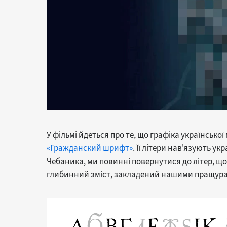
У фільмі йдеться про те, що графіка української
«Гражданский шрифт»
. Її літери нав'язують у
Чебаника, ми повинні повернутися до літер, що н
глибинний зміст, закладений нашими пращур