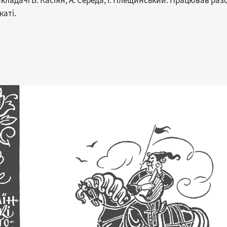
кладачі В. Касіян, А. Середа, І. Плещинський. Працював раз
каті.