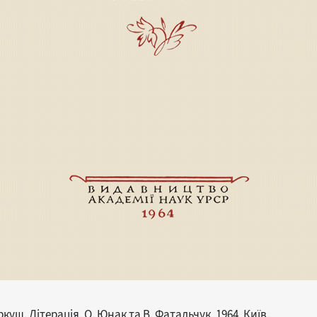
ш. Літерація. О. Юнак та В. Фатальчук, 1964, Київ.