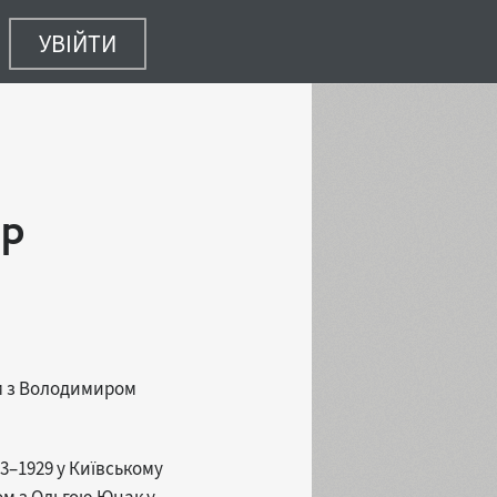
УВІЙТИ
ир
ом з Володимиром
3–1929 у Київському