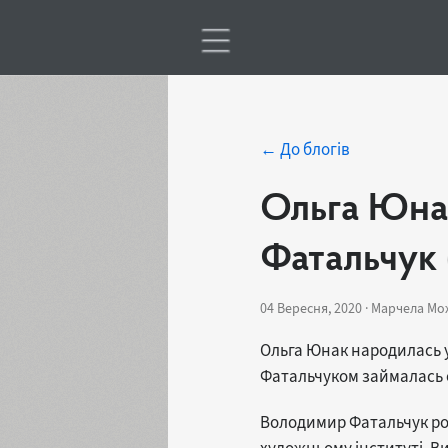
← До блогів
Ольга Юнак
Фатальчук 
04 Вересня, 2020 · Марчела М
Ольга Юнак народилась у
Фатальчуком займалась 
Володимир Фатальчук родо