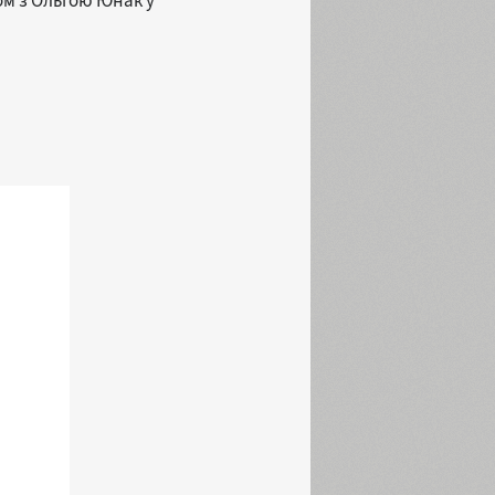
ом з Ольгою Юнак у