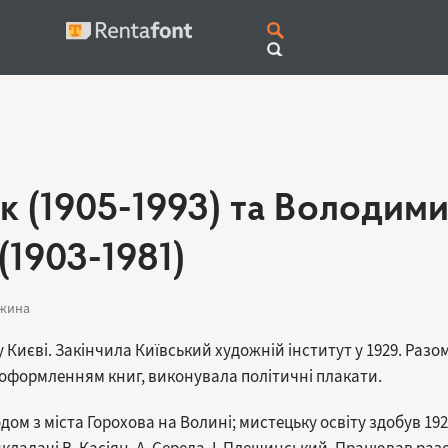
 (1905-1993) та Володим
(1903-1981)
ожина
 Києві. Закінчила Київський художній інститут у 1929. Раз
оформленням книг, виконувала політичні плакати.
м з міста Горохова на Волині; мистецьку освіту здобув 192