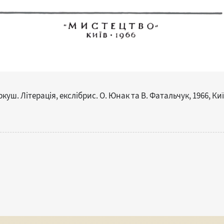
ш. Літерація, екслібрис. О. Юнак та В. Фатальчук, 1966, Киї