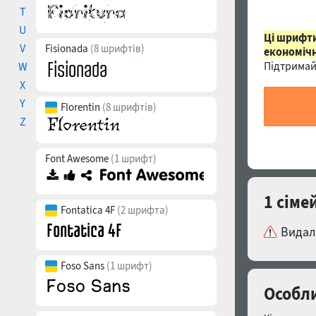
T
U
Ці шрифти
V
Fisionada
(8 шрифтів)
економічн
Підтримай
W
X
Y
Florentin
(8 шрифтів)
Z
Font Awesome
(1 шрифт)
1 сіме
Fontatica 4F
(2 шрифта)
Видал
Foso Sans
(1 шрифт)
Особли