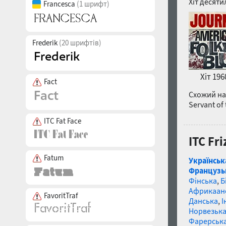
Хіт десяти
Francesca
(1 шрифт)
Frederik
(20 шрифтів)
Хіт 196
Fact
Схожий на 
Servant of
ITC Fat Face
ITC Fr
Fatum
Українськ
Французь
Фінська
,
Б
Африкаан
FavoritTraf
Данська
,
І
Норвезьк
Фарерськ