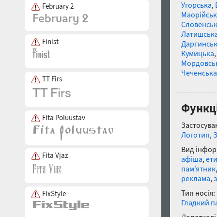
Угорська
,
February 2
Маорійські
Словенсь
Латишськ
Finist
Даргинськ
Кумицька
Мордовсь
Чеченська
TT Firs
Функці
Fita Poluustav
Застосуван
Логотип
,
Вид інфор
Fita Vjaz
афіша
,
ет
пам'ятник
реклама
,
Тип носія:
FixStyle
Гладкий п