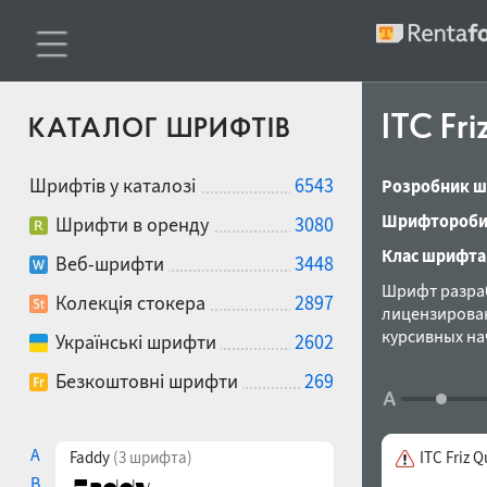
ITC Fr
КАТАЛОГ ШРИФТІВ
Шрифтів у каталозі
6543
Розробник ш
Шрифтороби
Шрифти в оренду
3080
Клас шрифта
Веб-шрифти
3448
Шрифт разраб
Колекція стокера
2897
лицензирован
курсивных на
Українські шрифти
2602
для акциденц
Безкоштовні шрифти
269
фирме ПараТа
A
Faddy
(3 шрифта)
ITC Friz 
B