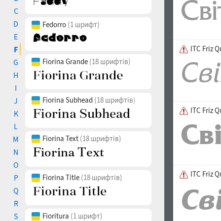
C
D
Fedorro
(1 шрифт)
E
ITC Friz Q
F
Fiorina Grande
(18 шрифтів)
G
H
I
Fiorina Subhead
(18 шрифтів)
J
ITC Friz 
K
L
Fiorina Text
(18 шрифтів)
M
N
O
ITC Friz Q
P
Fiorina Title
(18 шрифтів)
Q
R
S
Fioritura
(1 шрифт)