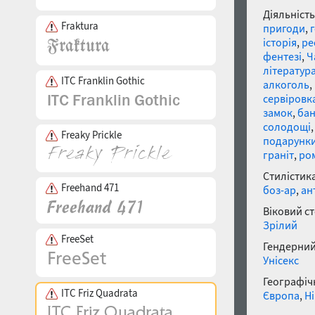
Діяльність
Fraktura
пригоди
,
історія
,
ре
фентезі
,
Ч
літератур
ITC Franklin Gothic
алкоголь
,
сервіровк
замок
,
ба
солодощі
Freaky Prickle
подарунк
граніт
,
ро
Стилістика
Freehand 471
боз-ар
,
ан
Віковий с
Зрілий
FreeSet
Гендерний
Унісекс
Географічн
ITC Friz Quadrata
Європа
,
Н