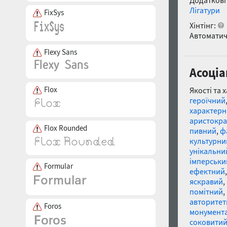
Додаткові
Лігатури
FixSys
Хінтінг:
Автоматич
Flexy Sans
Асоціа
Flox
Якості та 
героїчний
характер
аристокр
Flox Rounded
пивний
,
ф
культурни
унікальни
імперськи
Formular
ефектний
яскравий
,
помітний
,
авторите
Foros
монумент
соковити