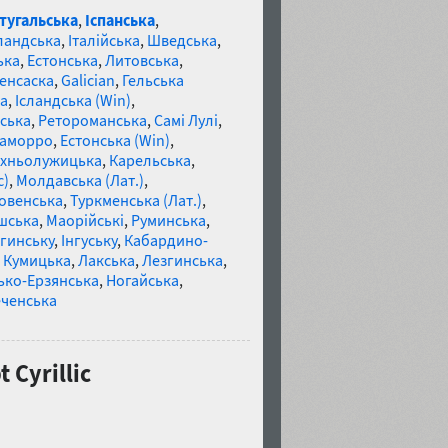
тугальська
,
Іспанська
,
ландська
,
Італійська
,
Шведська
,
ька
,
Естонська
,
Литовська
,
енсаска
,
Galician
,
Гельська
а
,
Ісландська (Win)
,
ська
,
Ретороманська
,
Самі Лулі
,
аморро
,
Естонська (Win)
,
хньолужицька
,
Карельська
,
c)
,
Молдавська (Лат.)
,
овенська
,
Туркменська (Лат.)
,
шська
,
Маорійські
,
Руминська
,
гинську
,
Інгуську
,
Кабардино-
,
Кумицька
,
Лакська
,
Лезгинська
,
ко-Ерзянська
,
Ногайська
,
ченська
 Cyrillic