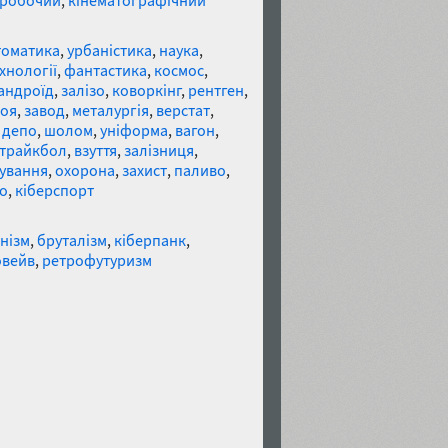
робочий
,
кінематографічний
томатика
,
урбаністика
,
наука
,
хнології
,
фантастика
,
космос
,
андроїд
,
залізо
,
коворкінг
,
рентген
,
оя
,
завод
,
металургія
,
верстат
,
,
депо
,
шолом
,
уніформа
,
вагон
,
трайкбол
,
взуття
,
залізниця
,
ування
,
охорона
,
захист
,
паливо
,
о
,
кіберспорт
нізм
,
бруталізм
,
кіберпанк
,
овейв
,
ретрофутуризм