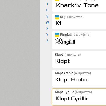
T
U
V
Ki
(14 шрифтів)
W
X
Y
Kingfall
(6 шрифтів)
Z
Klapt
(4 шрифта)
Klapt Arabic
(4 шрифта)
Klapt Cyrillic
(4 шрифта)