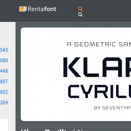
543
080
448
897
602
269