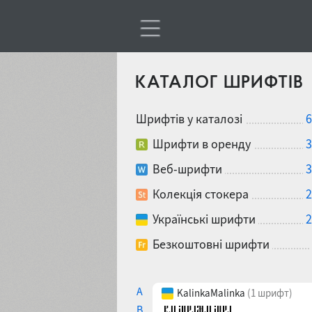
КАТАЛОГ ШРИФТІВ
Шрифтів у каталозі
6
Шрифти в оренду
3
Веб-шрифти
3
Колекція стокера
2
Українські шрифти
2
Безкоштовні шрифти
A
KalinkaMalinka
(1 шрифт)
B