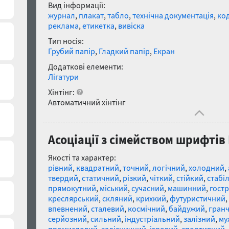
Вид інформації:
журнал
,
плакат
,
табло
,
технічна документація
,
ко
реклама
,
етикетка
,
вивіска
Тип носія:
Грубий папір
,
Гладкий папір
,
Екран
Додаткові елементи:
Лігатури
Хінтінг:
Автоматичний хінтінг
Асоціації з сімейством шрифтів K
Якості та характер:
рівний
,
квадратний
,
точний
,
логічний
,
холодний
,
твердий
,
статичний
,
різкий
,
чіткий
,
стійкий
,
стабі
прямокутний
,
міський
,
сучасний
,
машинний
,
гост
креслярський
,
скляний
,
крихкий
,
футуристичний
,
впевнений
,
сталевий
,
космічний
,
байдужий
,
гранч
серйозний
,
сильний
,
індустріальний
,
залізний
,
му