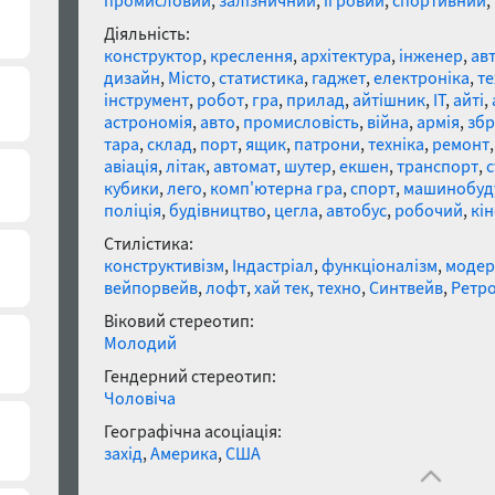
промисловий
,
залізничний
,
ігровий
,
спортивний
,
Діяльність:
конструктор
,
креслення
,
архітектура
,
інженер
,
ав
дизайн
,
Місто
,
статистика
,
гаджет
,
електроніка
,
те
інструмент
,
робот
,
гра
,
прилад
,
айтішник
,
IT
,
айті
,
астрономія
,
авто
,
промисловість
,
війна
,
армія
,
збр
тара
,
склад
,
порт
,
ящик
,
патрони
,
техніка
,
ремонт
авіація
,
літак
,
автомат
,
шутер
,
екшен
,
транспорт
,
с
кубики
,
лего
,
комп'ютерна гра
,
спорт
,
машинобуд
поліція
,
будівництво
,
цегла
,
автобус
,
робочий
,
кін
Стилістика:
конструктивізм
,
Індастріал
,
функціоналізм
,
модер
вейпорвейв
,
лофт
,
хай тек
,
техно
,
Синтвейв
,
Ретр
Віковий стереотип:
Молодий
Гендерний стереотип:
Чоловіча
Географічна асоціація:
захід
,
Америка
,
США