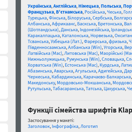
Українська
,
Англійська
,
Німецька
,
Польська
,
Пор
Французька
,
В'єтнамська
,
Російська
,
Чеська
,
Гол
Турецька
,
Фінська
,
Білоруська
,
Сербська
,
Болгарс
Албанська
,
Африкаанс
,
Баскська
,
Бретонська
,
Вал
(Шотландська)
,
Данська
,
Індонезійська
,
Ірландськ
Каракалпацька
,
Каталонська
,
Норвезька
,
Окситан
Тсванська
,
Узбецька (Лат.)
,
Фарерська
,
фризька
,
Ч
Південносаамська
,
Албанська (Win)
,
Угорська
,
Вер
Латвійська (Mac)
,
Литовська (Mac)
,
Маорійські (Ma
Нижньолужицька
,
Румунська (Win)
,
Словацька
,
Сл
Хорватська (Win)
,
Естонська (Mac)
,
Курдська
,
Лати
Абазинська
,
Аварська
,
Агульська
,
Адигейська
,
Дар
Черкеська
,
Кабардинська
,
Карачаєво-Балкарська
Македонську
,
Мордовсько-Мокшанська
,
Мордовсь
Рутульська
,
Табасаранська
,
Татська
,
Цахурська
,
Че
Функції сімейства шрифтів Klapt
Застосування у макеті:
Заголовок
,
Інфографіка
,
Логотип