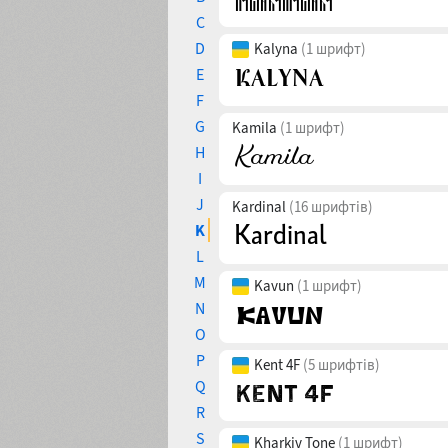
C
D
Kalyna
(1 шрифт)
E
F
G
Kamila
(1 шрифт)
H
I
J
Kardinal
(16 шрифтів)
K
L
M
Kavun
(1 шрифт)
N
O
P
Kent 4F
(5 шрифтів)
Q
R
S
Kharkiv Tone
(1 шрифт)