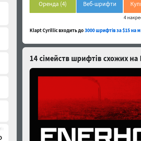
Оренда (4)
Веб-шрифти
4 накр
(4)
Klapt Cyrillic входить до
3000 шрифтів за $15 на 
14 сімейств шрифтів схожих на K
ів)