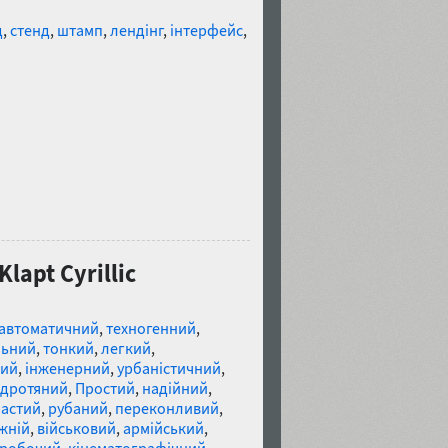
д
,
стенд
,
штамп
,
лендінг
,
інтерфейс
,
lapt Cyrillic
автоматичний
,
техногенний
,
льний
,
тонкий
,
легкий
,
рий
,
інженерний
,
урбаністичний
,
дротяний
,
Простий
,
надійний
,
астий
,
рубаний
,
переконливий
,
жній
,
військовий
,
армійський
,