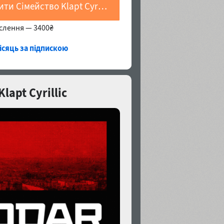
Купити Сімейство Klapt Cyrillic
еслення —
3400₴
місяць за підпискою
lapt Cyrillic