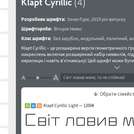
Klapt Cyrillic
(4)
Розробник шрифта:
SevenType
,
2019 рік випуску
Шрифтороби:
Віторія Невес
Клас шрифта:
Без зарубок
,
модульний
,
паличний
,
а
Klapt Cyrillic – це розширена версія геометричного ґр
накреслень включає розширений набір символів, під
кирилицю і навіть в'єтнамську! Цей шрифт може бути
призначений для різного дизайну, від брендингу й ф
багатосторінкових видань для друку та екранів. Він в
Світ ловив мене, та не спіймав!
особливо для заголовків, постерів, журналів, обклад
ділитися своїми дизайнами з використанням Klapt Cyri
hi@seventype.com. Шрифт розробила Віторія Невес у 
Обрати сімейс
Klapt Cyrillic Light — 1200₴