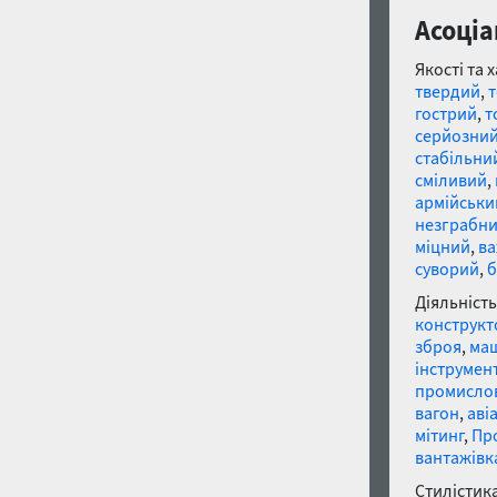
Асоціа
Якості та 
твердий
,
гострий
,
т
серйозни
стабільни
сміливий
,
армійськи
незграбн
міцний
,
в
суворий
,
б
Діяльність
конструкт
зброя
,
ма
інструмен
промислов
вагон
,
аві
мітинг
,
Пр
вантажівк
Стилістика