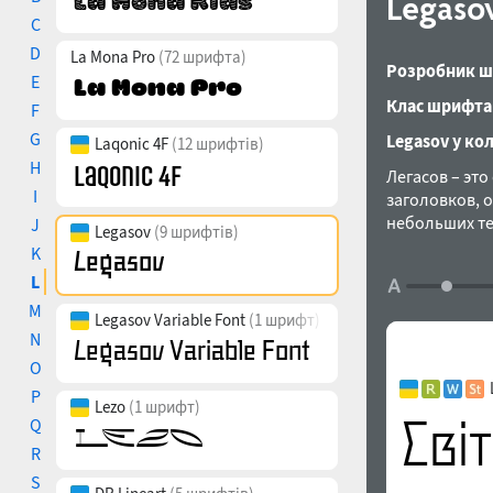
Legaso
C
D
La Mona Pro
(72 шрифта)
Розробник ш
E
Клас шрифта
F
G
Legasov у ко
Laqonic 4F
(12 шрифтів)
H
Легасов – эт
I
заголовков, 
небольших те
J
Legasov
(9 шрифтів)
гротеск, вдо
K
форму знаков
L
Ткачев в 2022 
M
Legasov Variable Font
(1 шрифт)
N
O
P
Lezo
(1 шрифт)
Q
R
S