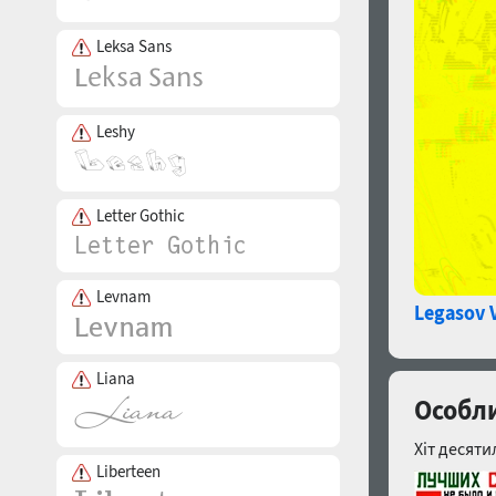
Leksa Sans
Leshy
Letter Gothic
Levnam
Legasov V
Liana
Особли
Хіт десяти
Liberteen