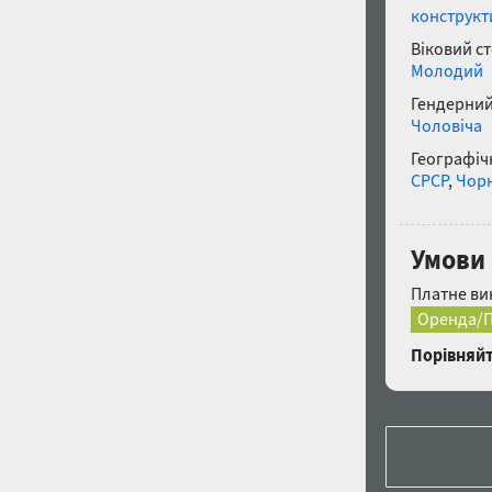
конструкт
Віковий с
Молодий
Гендерний
Чоловіча
Географічн
СРСР
,
Чор
Умови
Платне ви
Оренда/П
Порівняйт