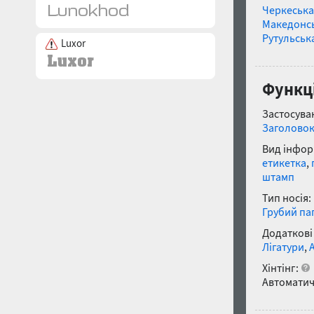
Черкеська
Македонс
Рутульськ
Luxor
Функці
Застосуван
Заголово
Вид інфор
етикетка
,
штамп
Тип носія:
Грубий па
Додаткові
Лігатури
,
Хінтінг:
Автоматич