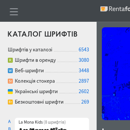
КАТАЛОГ ШРИФТІВ
Шрифтів у каталозі
6543
Шрифти в оренду
3080
Веб-шрифти
3448
Колекція стокера
2897
Українські шрифти
2602
Безкоштовні шрифти
269
A
La Mona Kids
(8 шрифтів)
B