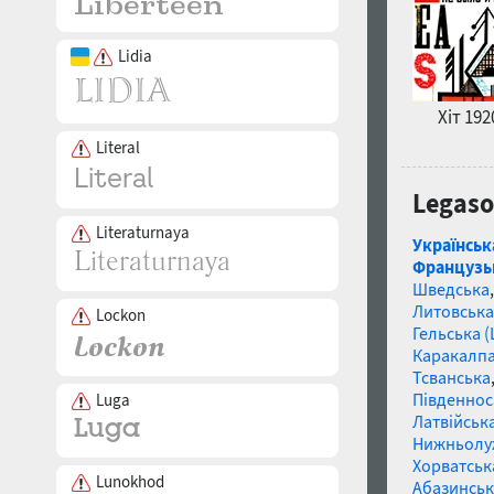
Lidia
Хіт 192
Literal
Legaso
Literaturnaya
Українськ
Французь
Шведська
Литовська
Lockon
Гельська 
Каракалп
Тсванська
Південнос
Luga
Латвійська
Нижньолу
Хорватськ
Lunokhod
Абазинськ