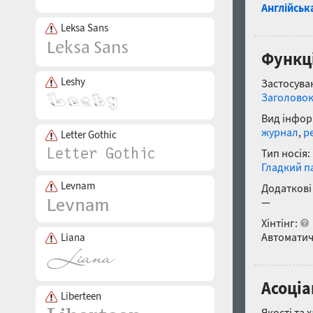
Англійськ
Leksa Sans
Функці
Leshy
Застосуван
Заголово
Вид інфор
журнал
,
р
Letter Gothic
Тип носія:
Гладкий п
Levnam
Додаткові
—
Хінтінг:
Автоматич
Liana
Асоціа
Liberteen
Якості та 