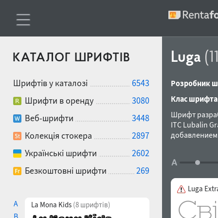
Luga
(1
КАТАЛОГ ШРИФТІВ
Шрифтів у каталозі
6543
Розробник ш
Клас шрифта
Шрифти в оренду
3080
Шрифт разраб
Веб-шрифти
3448
ITC Lubalin G
Колекція стокера
2897
добавлением s
Українські шрифти
2602
Безкоштовні шрифти
269
Luga Extr
A
La Mona Kids
(8 шрифтів)
B