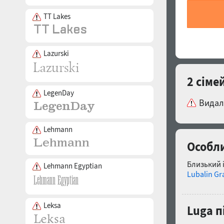
TT Lakes
Lazurski
2 сіме
LegenDay
Видал
Lehmann
Особли
Близький 
Lehmann Egyptian
Lubalin Gr
Leksa
Luga п