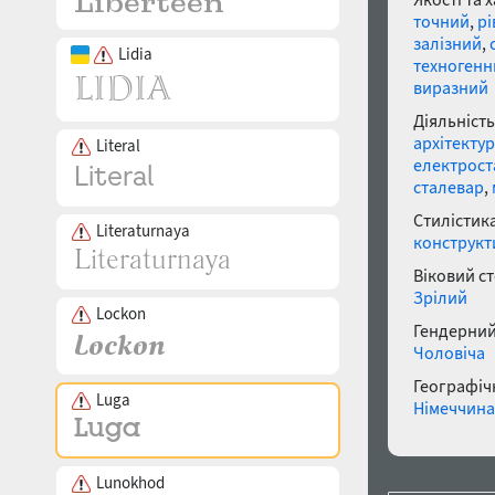
точний
,
рі
залізний
,
Lidia
техногенн
виразний
Діяльність
архітекту
Literal
електрост
сталевар
,
Стилістика
Literaturnaya
конструкт
Віковий с
Зрілий
Lockon
Гендерний
Чоловіча
Географічн
Luga
Німеччина
Lunokhod