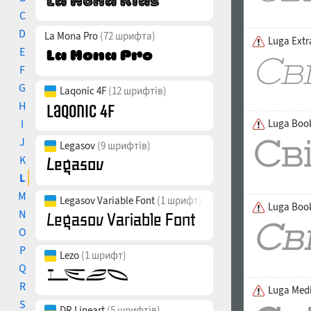
C
D
La Mona Pro
(72 шрифта)
Luga Extr
E
F
G
Laqonic 4F
(12 шрифтів)
H
I
Luga Boo
J
Legasov
(9 шрифтів)
K
L
M
Legasov Variable Font
(1 шрифт)
Luga Boo
N
O
P
Lezo
(1 шрифт)
Q
R
Luga Med
S
DR Lineart
(5 шрифтів)