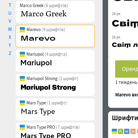
T
Marco Greek
(6 шрифтів)
U
24 px
V
W
Marevo
(9 шрифтів)
X
16 px
Y
Z
Mariupol
(4 шрифта)
Оренд
Mariupol Strong
(1 шрифт)
1 тижден
Marevo в
Mars Type
(1 шрифт)
Шрифти 
Mars Type PRO
(7 шрифтів)