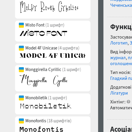
Чеченська
Misto Font
(1 шрифт)
Функці
Застосуван
Логотип
,
Model 4F Unicase
(4 шрифта)
Вид інфор
журнал
,
п
оголошен
Monggirella Cyrillic
(1 шрифт)
Тип носія:
Гладкий п
Додаткові
Лігатури
Monobiletik
(1 шрифт)
Хінтінг:
Автоматич
Monofontis
(18 шрифтів)
Асоціа