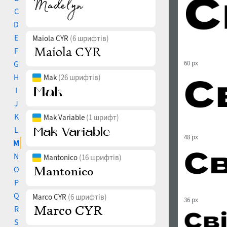
C
D
E
Maiola CYR
(6 шрифтів)
F
G
60 px
H
Mak
(26 шрифтів)
I
J
K
Mak Variable
(1 шрифт)
L
48 px
M
N
Mantonico
(16 шрифтів)
O
P
Q
Marco CYR
(6 шрифтів)
36 px
R
S