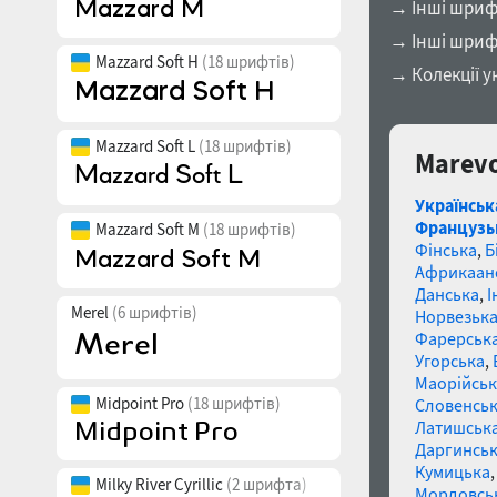
→ Інші шрифт
→ Інші шриф
Mazzard Soft H
(18 шрифтів)
→ Колекції у
Mazzard Soft L
(18 шрифтів)
Marevo
Українськ
Французь
Mazzard Soft M
(18 шрифтів)
Фінська
,
Б
Африкаан
Данська
,
І
Merel
(6 шрифтів)
Норвезьк
Фарерськ
Угорська
,
Маорійські
Midpoint Pro
(18 шрифтів)
Словенсь
Латишськ
Даргинськ
Кумицька
Milky River Cyrillic
(2 шрифта)
Мордовсь