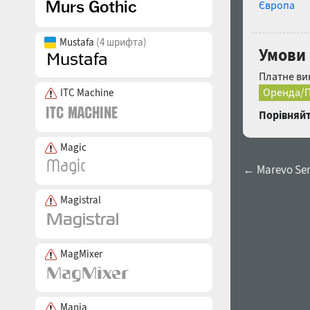
Європа
Mustafa
(4 шрифта)
Умови
Платне ви
Оренда/П
ITC Machine
Порівняйт
Magic
← Marevo Sem
Magistral
MagMixer
Mania