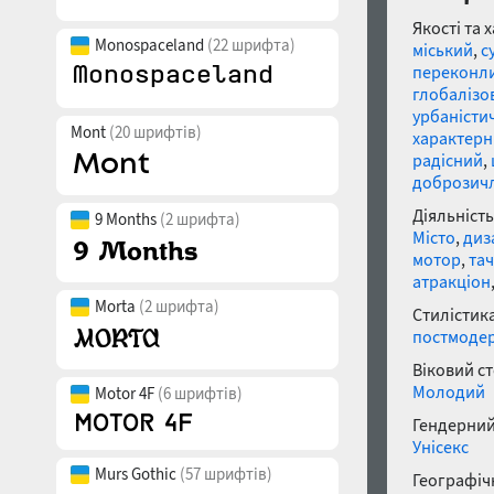
Якості та 
Monospaceland
(22 шрифта)
міський
,
с
переконл
глобалізо
урбаністи
Mont
(20 шрифтів)
характер
радісний
,
доброзич
Діяльність
9 Months
(2 шрифта)
Місто
,
диз
мотор
,
та
атракціон
Morta
(2 шрифта)
Стилістика
постмоде
Віковий с
Молодий
Motor 4F
(6 шрифтів)
Гендерний
Унісекс
Murs Gothic
(57 шрифтів)
Географічн