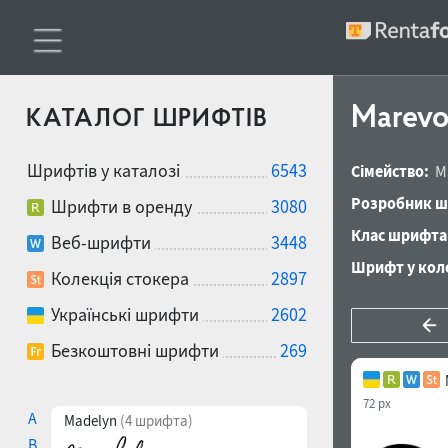
Marevo
КАТАЛОГ ШРИФТІВ
Шрифтів у каталозі
6543
Сімейство:
M
Розробник ш
Шрифти в оренду
3080
Клас шрифта
Веб-шрифти
3448
Шрифт у коле
Колекція стокера
2897
Українські шрифти
2602
Безкоштовні шрифти
269
72 px
A
Madelyn
(4 шрифта)
B