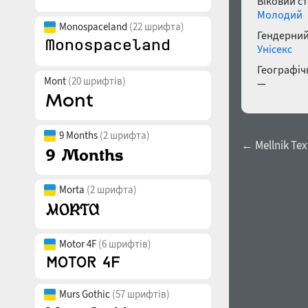
Віковий с
Молодий
Monospaceland
(22 шрифта)
Гендерний
Унісекс
Географічн
Mont
(20 шрифтів)
—
9 Months
(2 шрифта)
← Mellnik Text
Morta
(2 шрифта)
Motor 4F
(6 шрифтів)
Murs Gothic
(57 шрифтів)