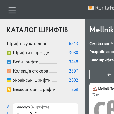
Mellnik
КАТАЛОГ ШРИФТІВ
Шрифтів у каталозі
6543
Сімейство:
M
Розробник ш
Шрифти в оренду
3080
Клас шрифта
Веб-шрифти
3448
Колекція стокера
2897
Українські шрифти
2602
Безкоштовні шрифти
269
Mellnik T
72 px
A
Madelyn
(4 шрифта)
B