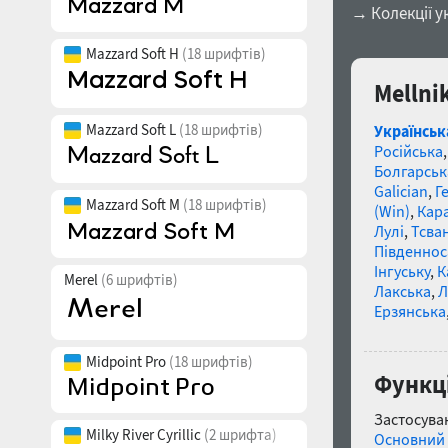
→ Колекції у
Mazzard Soft H
(18 шрифтів)
Mellni
Mazzard Soft L
(18 шрифтів)
Українськ
Російська
Болгарськ
Galician
,
Г
Mazzard Soft M
(18 шрифтів)
(Win)
,
Кар
Лулі
,
Тсва
Південнос
Інгуську
,
К
Merel
(6 шрифтів)
Лакська
,
Л
Ерзянська
Midpoint Pro
(18 шрифтів)
Функці
Застосуван
Milky River Cyrillic
(2 шрифта)
Основний 