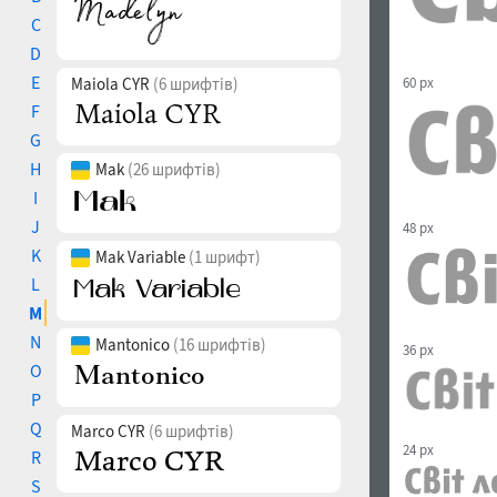
C
D
E
60 px
Maiola CYR
(6 шрифтів)
F
G
H
Mak
(26 шрифтів)
I
J
48 px
K
Mak Variable
(1 шрифт)
L
M
N
Mantonico
(16 шрифтів)
36 px
O
P
Q
Marco CYR
(6 шрифтів)
24 px
R
S