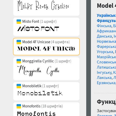
Model 
Українськ
Французь
Misto Font
(1 шрифт)
Фінська
,
Б
Африкаан
Данська
,
І
Норвезьк
Model 4F Unicase
(4 шрифта)
Фарерськ
Угорська
,
Маорійські
Monggirella Cyrillic
(1 шрифт)
Словенсь
Латишськ
Інгуську
,
К
Лакська
,
Л
Ерзянська
Monobiletik
(1 шрифт)
Функці
Monofontis
(18 шрифтів)
Застосуван
Логотип
,