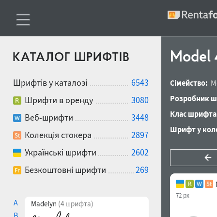
Model 
КАТАЛОГ ШРИФТІВ
Шрифтів у каталозі
6543
Сімейство:
M
Розробник ш
Шрифти в оренду
3080
Клас шрифта
Веб-шрифти
3448
Шрифт у коле
Колекція стокера
2897
Українські шрифти
2602
Безкоштовні шрифти
269
72 px
A
Madelyn
(4 шрифта)
B