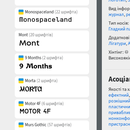
Вид інфор
Monospaceland
(22 шрифта)
журнал
,
р
Тип носія:
Гладкий п
Mont
(20 шрифтів)
Додаткові
Лігатури
,
Хінтінг:
9 Months
(2 шрифта)
Високоякіс
Асоціа
Morta
(2 шрифта)
Якості та 
ефектний
розкішни
Motor 4F
(6 шрифтів)
пластичн
привабли
нонконфо
пристрас
Murs Gothic
(57 шрифтів)