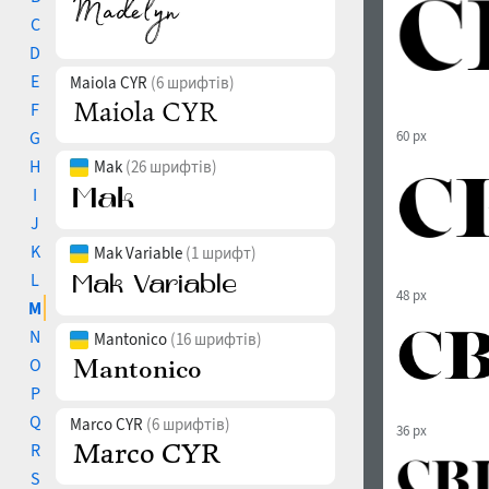
C
D
E
Maiola CYR
(6 шрифтів)
F
G
60 px
H
Mak
(26 шрифтів)
I
J
K
Mak Variable
(1 шрифт)
L
48 px
M
N
Mantonico
(16 шрифтів)
O
P
Q
Marco CYR
(6 шрифтів)
36 px
R
S