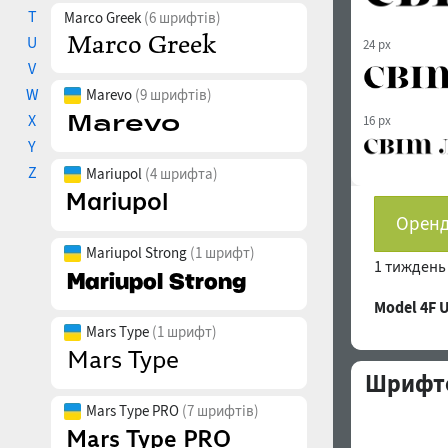
T
Marco Greek
(6 шрифтів)
U
24 px
V
W
Marevo
(9 шрифтів)
X
16 px
Y
Z
Mariupol
(4 шрифта)
Оренд
Mariupol Strong
(1 шрифт)
1 тижден
Model 4F
Mars Type
(1 шрифт)
Шрифто
Mars Type PRO
(7 шрифтів)