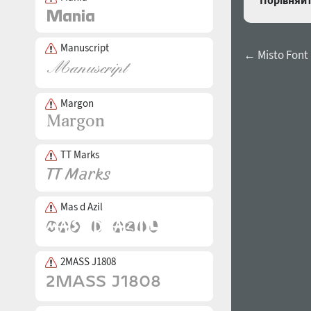
Порівняйт
Manuscript
← Misto Font
Margon
TT Marks
Mas d Azil
2MASS J1808