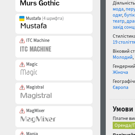
Діяльність
мода
,
пер
одяг
,
бутік
Mustafa
(4 шрифта)
театр
,
дра
захід сонц
Стилістика
ITC Machine
19 столітт
Віковий с
Молодий
,
Magic
Гендерний
Жіноча
Географічн
Magistral
Європа
Умови 
MagMixer
Платне ви
Оренда/П
Mania