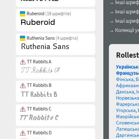
→ Інші шрифт
→ Інші шрифт
Ruberoid
(18 шрифтів)
→ Інші шриф
→ Колекції у
Ruthenia Sans
(4 шрифта)
Rolles
TT Rabbits A
Українськ
Французь
Фінська
,
Б
TT Rabbits B
Африкаан
Данська
,
І
Норвезьк
Фарерськ
TT Rabbits C
Угорська
,
Маорійські
Словенсь
Латишськ
TT Rabbits D
Даргинськ