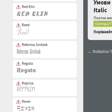
Умови 
Red Klin
Italic
Платне ви
Оренда/П
Reed
Порівняйт
Reforma Grotesk
← Rolleston T
Regata
Repriza
Rever