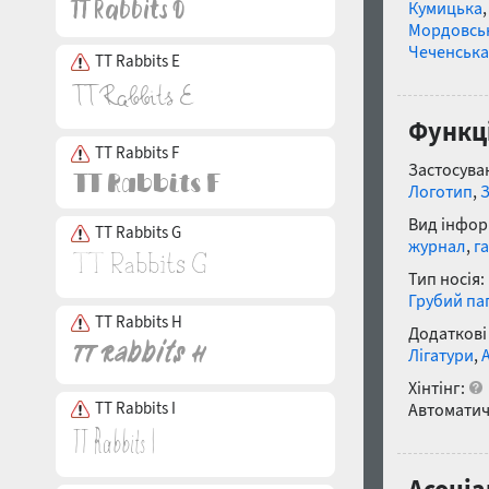
Кумицька
Мордовсь
Чеченська
TT Rabbits E
Функці
TT Rabbits F
Застосуван
Логотип
,
Вид інфор
TT Rabbits G
журнал
,
г
Тип носія:
Грубий па
TT Rabbits H
Додаткові
Лігатури
,
Хінтінг:
TT Rabbits I
Автоматич