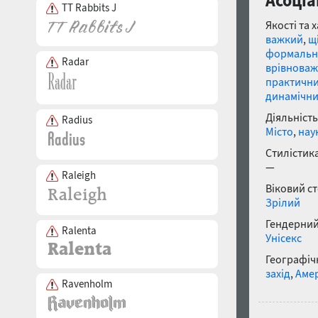
Асоціац
TT Rabbits J
Якості та 
важкий
,
щ
формальн
Radar
врівнова
практичн
динамічн
Діяльність
Radius
Місто
,
нау
Стилістика
—
Raleigh
Віковий с
Зрілий
Гендерний
Ralenta
Унісекс
Географічн
захід
,
Аме
Ravenholm