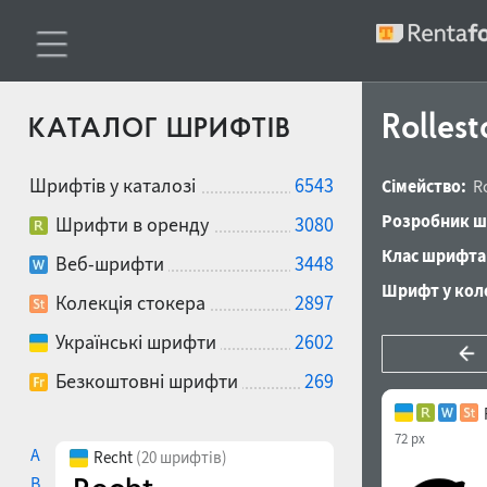
Rollest
КАТАЛОГ ШРИФТІВ
Шрифтів у каталозі
6543
Сімейство:
R
Розробник ш
Шрифти в оренду
3080
Клас шрифта
Веб-шрифти
3448
Шрифт у коле
Колекція стокера
2897
Українські шрифти
2602
Безкоштовні шрифти
269
72 px
A
Recht
(20 шрифтів)
B