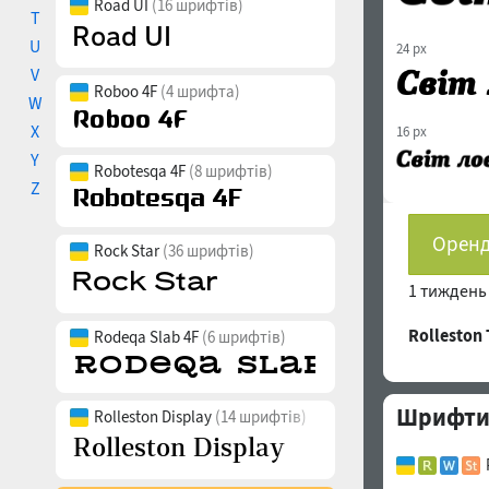
Road UI
(16 шрифтів)
T
U
24 px
V
Roboo 4F
(4 шрифта)
W
X
16 px
Y
Robotesqa 4F
(8 шрифтів)
Z
Оренд
Rock Star
(36 шрифтів)
1 тижден
Rolleston
Rodeqa Slab 4F
(6 шрифтів)
Шрифти с
Rolleston Display
(14 шрифтів)