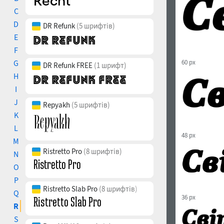
C
D
DR Refunk
(5 шрифтів)
E
F
G
60 px
DR Refunk FREE
(1 шрифт)
H
I
J
Repyakh
(5 шрифтів)
K
L
48 px
M
Ristretto Pro
(8 шрифтів)
N
O
P
Ristretto Slab Pro
(8 шрифтів)
Q
36 px
R
S