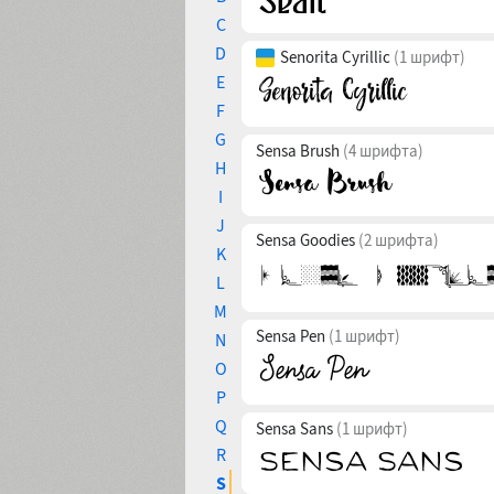
C
D
Senorita Cyrillic
(1 шрифт)
E
F
G
Sensa Brush
(4 шрифта)
H
I
J
Sensa Goodies
(2 шрифта)
K
L
M
Sensa Pen
(1 шрифт)
N
O
P
Q
Sensa Sans
(1 шрифт)
R
S