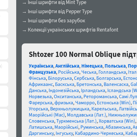
→ Інші шрифти від Mint Type
→ Інші шрифти від Pepper Type
)
→ Інші шрифти без зарубок
→ Колекції українських шрифтів Rentafont
Shtozer 100 Normal Oblique під
Українська
,
Англійська
,
Німецька
,
Польська
,
Пор
в)
Французька
,
Російська
,
Чеська
,
Голландська
,
Італ
Фінська
,
Білоруська
,
Сербська
,
Болгарська
,
Естон
Африкаанс
,
Баскська
,
Бретонська
,
Валенсаска
,
Gal
Данська
,
Індонезійська
,
Ірландська
,
Ісландська (W
Норвезька
,
Окситанська
,
Ретороманська
,
Самі Лул
Фарерська
,
фризька
,
Чаморро
,
Естонська (Win)
,
П
Угорська
,
Верхньолужицька
,
Карельська
,
Латвійсь
Маорійські (Mac)
,
Молдавська (Лат.)
,
Нижньолужи
Словенська
,
Туркменська (Лат.)
,
Хорватська (Win)
Латишська
,
Маорійські
,
Руминська
,
Абазинська
,
А
Даргинську
,
Інгуську
,
Кабардино-Черкеська
,
Каба