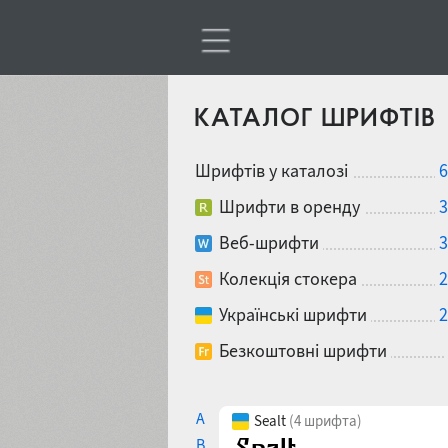
КАТАЛОГ ШРИФТІВ
Шрифтів у каталозі
6
Шрифти в оренду
3
Веб-шрифти
3
Колекція стокера
2
Українські шрифти
2
Безкоштовні шрифти
A
Sealt
(4 шрифта)
B