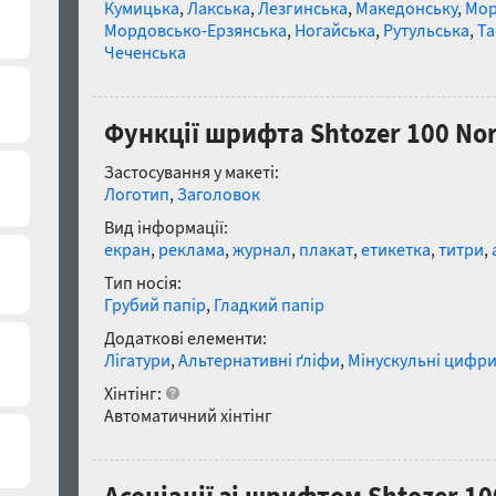
Кумицька
,
Лакська
,
Лезгинська
,
Македонську
,
Мор
Мордовсько-Ерзянська
,
Ногайська
,
Рутульська
,
Та
Чеченська
Функції шрифта Shtozer 100 No
Застосування у макеті:
Логотип
,
Заголовок
Вид інформації:
екран
,
реклама
,
журнал
,
плакат
,
етикетка
,
титри
,
Тип носія:
Грубий папір
,
Гладкий папір
Додаткові елементи:
Лігатури
,
Альтернативні ґліфи
,
Мінускульні цифр
Хінтінг:
Автоматичний хінтінг