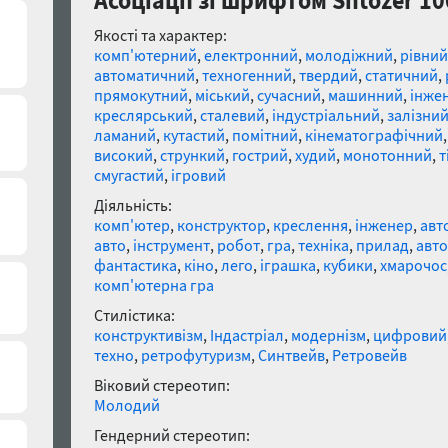
Асоціації зі шрифтом Shtozer 1
Якості та характер:
комп'ютерний
,
електронний
,
молодіжний
,
рівний
автоматичний
,
техногенний
,
твердий
,
статичний
,
прямокутний
,
міський
,
сучасний
,
машинний
,
інже
креслярський
,
сталевий
,
індустріальний
,
залізни
ламаний
,
кутастий
,
помітний
,
кінематографічний
високий
,
стрункий
,
гострий
,
худий
,
монотонний
,
т
смугастий
,
ігровий
Діяльність:
комп'ютер
,
конструктор
,
креслення
,
інженер
,
авт
авто
,
інструмент
,
робот
,
гра
,
техніка
,
прилад
,
авт
фантастика
,
кіно
,
лего
,
іграшка
,
кубики
,
хмарочос
комп'ютерна гра
Стилістика:
конструктивізм
,
Індастріал
,
модернізм
,
цифровий
техно
,
ретрофутуризм
,
Синтвейв
,
Ретровейв
Віковий стереотип:
Молодий
Гендерний стереотип: