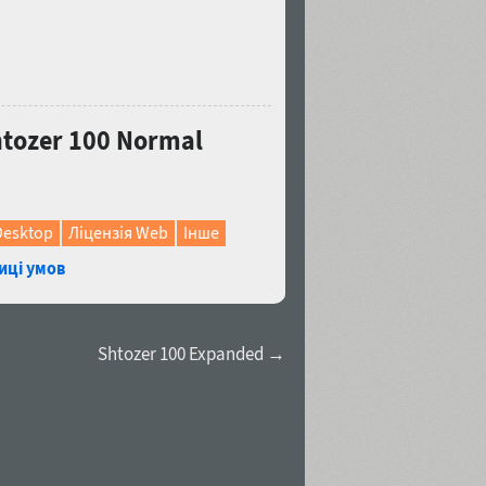
tozer 100 Normal
Desktop
Ліцензія Web
Інше
иці умов
Shtozer 100 Expanded →