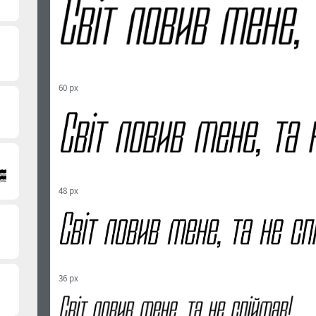
60 px
48 px
36 px