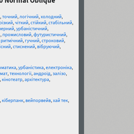
00 Normal Oblique
,
точний
,
логічний
,
холодний
,
різкий
,
чіткий
,
стійкий
,
стабільний
,
нерний
,
урбаністичний
,
й
,
промисловий
,
футуристичний
,
,
ритмічний
,
гучний
,
строковий
,
існий
,
стиснений
,
вібруючий
,
оматика
,
урбаністика
,
електроніка
,
омат
,
технології
,
андроїд
,
залізо
,
,
кінотеатр
,
архітектура
,
,
кіберпанк
,
вейпорвейв
,
хай тек
,