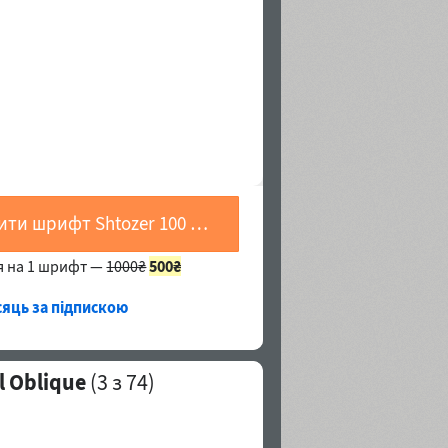
Купити шрифт Shtozer 100 Normal Oblique
я на 1 шрифт —
1000₴
500₴
сяць за підпискою
 Oblique
(
3
з 74)