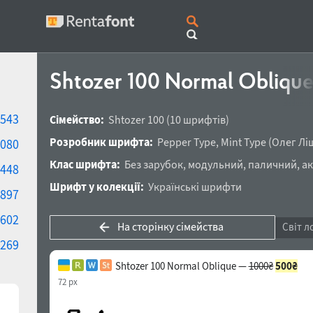
Shtozer 100 Normal Obliqu
543
Сімейство:
Shtozer 100
(10 шрифтів)
Розробник шрифта:
Pepper Type
,
Mint Type
(
Олег Лі
080
Клас шрифта:
Без зарубок
,
модульний
,
паличний
,
а
448
Шрифт у колекції:
Українські шрифти
897
602
На сторінку сімейства
Світ л
269
Shtozer 100 Normal Oblique —
1000₴
500₴
72 px