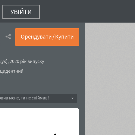
УВІЙТИ
e
(6 з 10)
Орендувати / Купити
щук
),
2020 рік випуску
кцидентний
овив мене, та не спіймав!