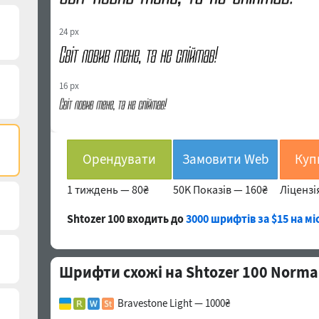
24 px
16 px
Орендувати
Замовити Web
1 тиждень —
80₴
50K Показів —
160₴
Ліцензі
Shtozer 100 входить до
3000 шрифтів за $15 на мі
Шрифти схожі на Shtozer 100 Normal
Bravestone Light — 1000₴