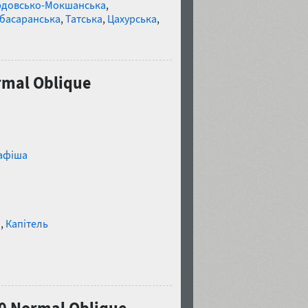
довсько-Мокшанська
,
басаранська
,
Татська
,
Цахурська
,
rmal Oblique
афіша
и
,
Капітель