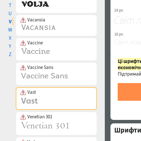
T
24 px
U
Vacansia
V
W
16 px
X
Vaccine
Y
Z
Ці шрифти
Vaccine Sans
економічн
Підтримай
Vast
Venetian 301
Шрифти с