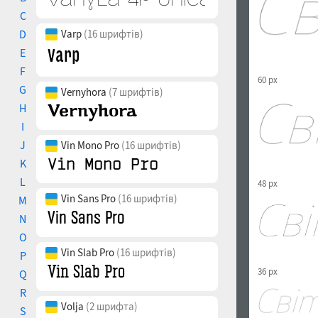
C
D
Varp
(16 шрифтів)
E
F
60 px
G
Vernyhora
(7 шрифтів)
H
I
J
Vin Mono Pro
(16 шрифтів)
K
L
48 px
Vin Sans Pro
(16 шрифтів)
M
N
O
Vin Slab Pro
(16 шрифтів)
P
36 px
Q
R
Volja
(2 шрифта)
S