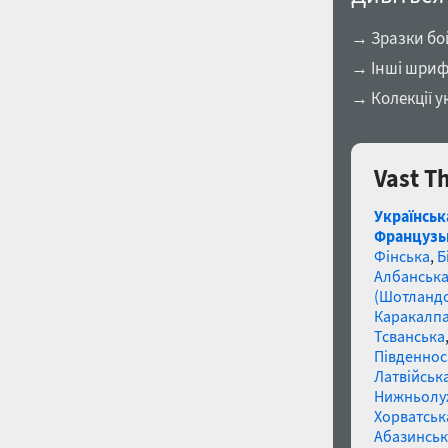
→ Зразки бо
→ Інші шриф
→ Колекції у
Vast T
Українськ
Французь
Фінська
,
Б
Албанськ
(Шотландс
Каракалп
Тсванська
Південнос
Латвійська
Нижньолу
Хорватськ
Абазинськ