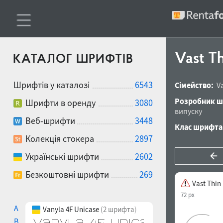
Vast Th
КАТАЛОГ ШРИФТІВ
Шрифтів у каталозі
6543
Сімейство:
V
Розробник ш
Шрифти в оренду
3080
випуску
Веб-шрифти
3448
Клас шрифта
Колекція стокера
2897
Українські шрифти
2602
Безкоштовні шрифти
269
Vast Thin 
72 px
A
Vanyla 4F Unicase
(2 шрифта)
B