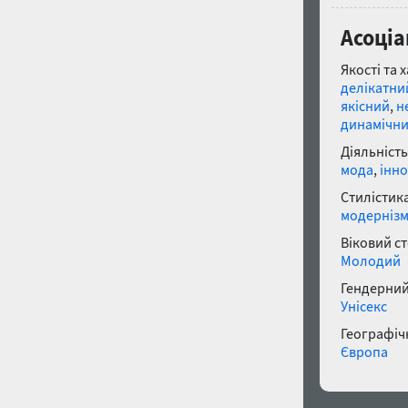
Асоціа
Якості та 
делікатни
якісний
,
н
динамічн
Діяльність
мода
,
інно
Стилістика
модерніз
Віковий с
Молодий
Гендерний
Унісекс
Географічн
Європа