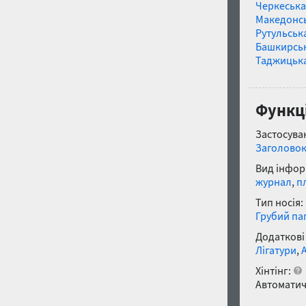
Черкеська
Македонс
Рутульськ
Башкирсь
Таджицьк
Функці
Застосуван
Заголово
Вид інфор
журнал
,
п
Тип носія:
Грубий па
Додаткові
Лігатури
,
Хінтінг:
Автоматич