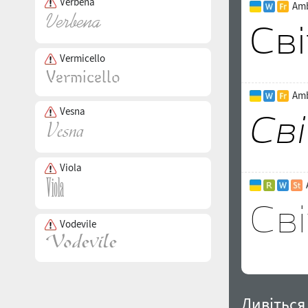
Verbena
Amb
Vermicello
Amb
Vesna
Viola
Vodevile
Дивіться