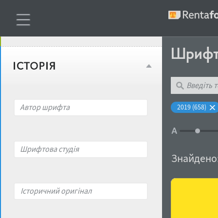
Віковий стереотип
Жирність
Шриф
Об'єкт дизайну
Ширина
Місце у макеті
Автор шрифта
2019 (658)
Гендерний стереотип
Контраст
Шрифтова студія
накреслення
Знайдено
Відкритість
Характер і поведінка
Історичний оригінал
Висота рядкових
Носій