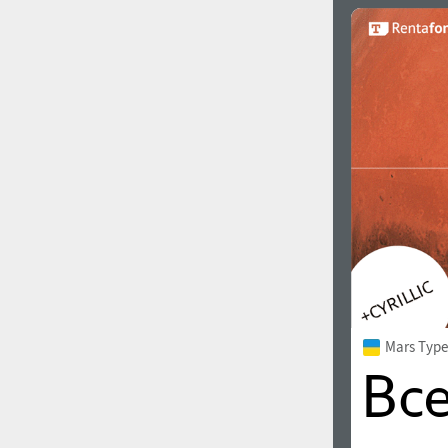
Італійська Мова (5727)
Польська Мова (5430)
Турецька Мова (5350)
Казахська Мова (949)
Грецька Мова (636)
Вірменська Мова (83)
Грузинська Мова (41)
Іврит Мова (29)
Арабська Мова (39)
Інша мова
Mars Type