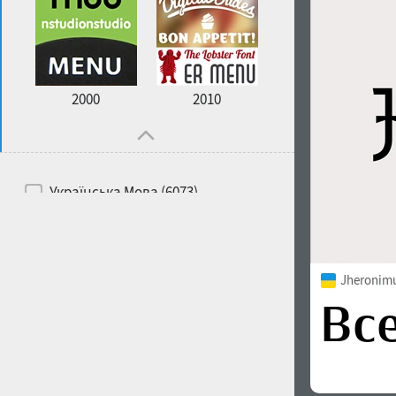
2000
2010
Українська Мова (6073)
Російська Мова (6229)
Білоруська Мова (6197)
Jheronimu
Англійська Мова (6514)
Іспанська Мова (5726)
Французька Мова (5726)
Німецька Мова (5728)