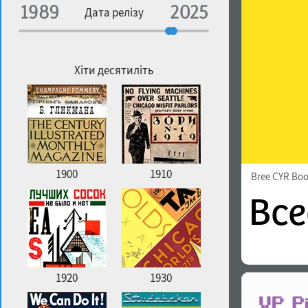
Спеціалізація
Дата релізу
Особливості контуру
Географічна асоціація
Щільність
Хіти десятиліть
Улюблений стиль
1900
1910
Bree CYR Bo
1920
1930