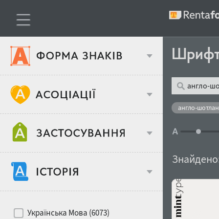
Шриф
Тип шрифтів
англо-шотлан
Віковий стереотип
Жирність
Знайдено
Об'єкт дизайну
Ширина
Хіти десятиліть
Місце у макеті
Українська Мова (6073)
Гендерний стереотип