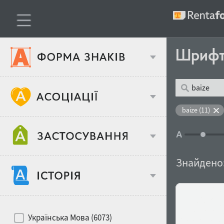
Шриф
Тип шрифтів
baize (11)
Віковий стереотип
Жирність
Знайдено
Об'єкт дизайну
Ширина
Хіти десятиліть
Місце у макеті
Українська Мова (6073)
Гендерний стереотип