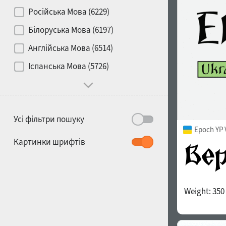
Контраст
Російська Мова (6229)
Білоруська Мова (6197)
Носій
Англійська Мова (6514)
1900
1910
Іспанська Мова (5726)
Характер і поведінка
Усі фільтри пошуку
Epoch YP 
1920
1930
Картинки шрифтів
Weight:
350
1940
1950