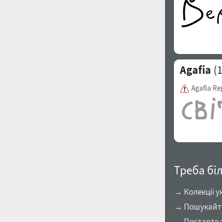
Agafia
(
Agafia Re
Треба бі
→ Колекції у
→ Пошукайте 
→ Поставте 