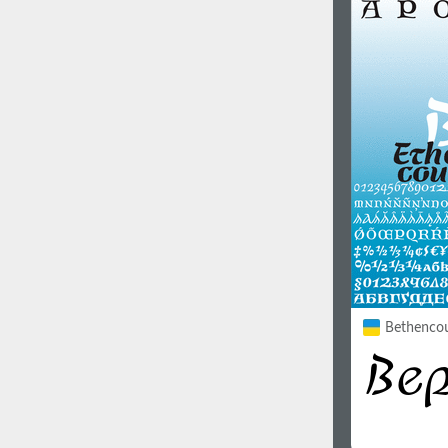
1960
1970
1980
1990
Bethencour
2000
2010