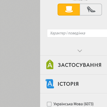
Контраст
Характер і поведінка
Об'єкт дизайну
Хіти десятиліть
Місце у макеті
Українська Мова (6073)