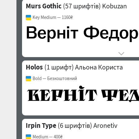
Murs Gothic
(57 шрифтів)
Kobuzan
Key Medium
— 1160₴
Holos
(1 шрифт)
Альона Користа
Bold
— Безкоштовний
Irpin Type
(6 шрифтів)
Aronetiv
Medium
— 400₴