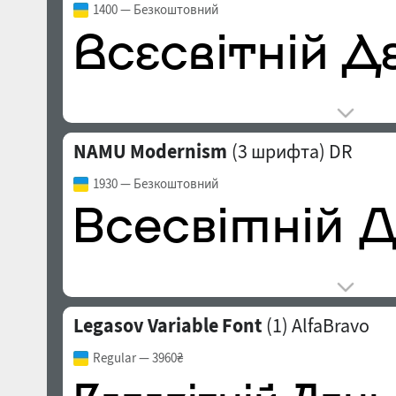
1400
— Безкоштовний
NAMU Modernism
(3 шрифта)
DR
1930
— Безкоштовний
Legasov Variable Font
(1)
AlfaBravo
Regular
— 3960₴