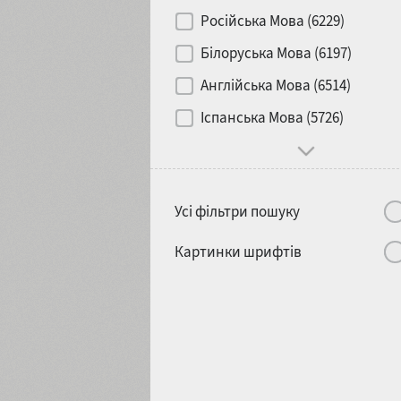
Контраст
Російська Мова (6229)
Білоруська Мова (6197)
Носій
Англійська Мова (6514)
1900
1910
Іспанська Мова (5726)
Характер і поведінка
Усі фільтри пошуку
1920
1930
Картинки шрифтів
1940
1950