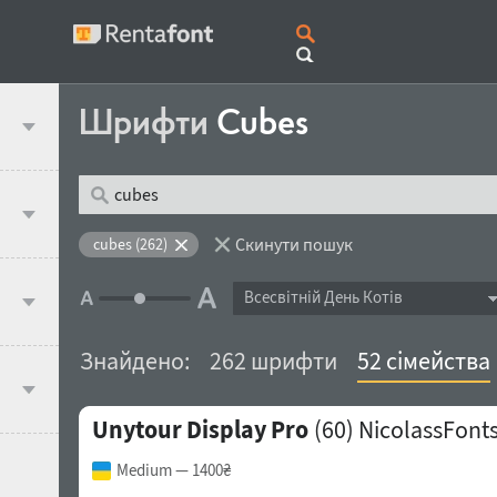
Шрифти
Cubes
Скинути пошук
cubes (262)
Всесвітній День Котів
Знайдено:
262 шрифти
52 сімейства
Unytour Display Pro
(60)
NicolassFont
Medium
— 1400₴