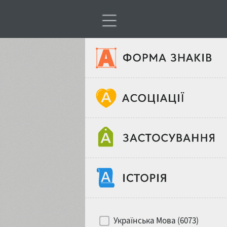
Тип шрифтів
Віковий стереотип
Жирність
Об'єкт дизайну
Ширина
Хіти десятиліть
Місце у макеті
Українська Мова (6073)
Гендерний стереотип