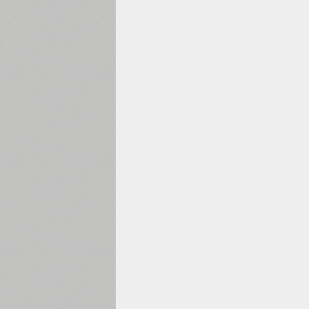
1960
1970
1980
1990
2000
2010