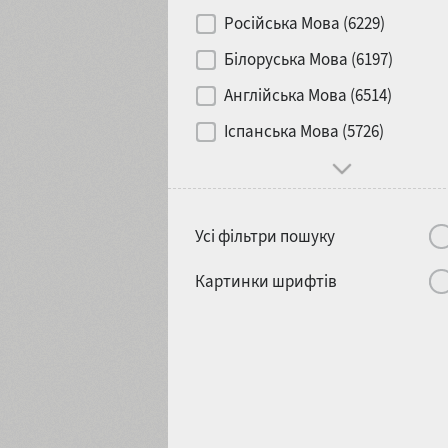
Контраст
Російська Мова (6229)
Білоруська Мова (6197)
Носій
Англійська Мова (6514)
1900
1910
Іспанська Мова (5726)
Характер і поведінка
Усі фільтри пошуку
1920
1930
Картинки шрифтів
1940
1950