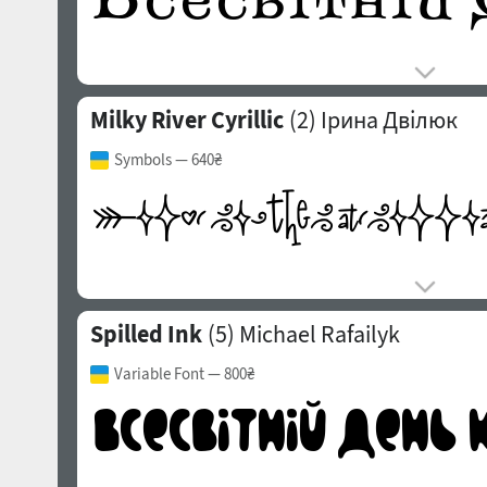
Milky River Cyrillic
(2)
Ірина Двілюк
Symbols
— 640₴
Spilled Ink
(5)
Michael Rafailyk
Variable Font
— 800₴