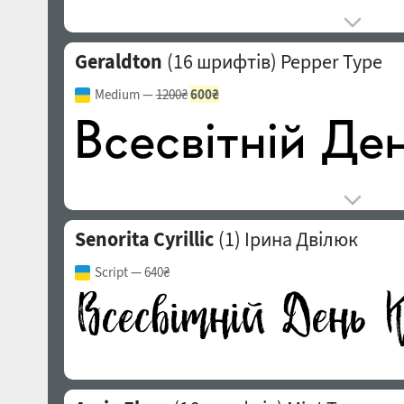
Geraldton
(16 шрифтів)
Pepper Type
Medium
—
1200₴
600₴
Senorita Cyrillic
(1)
Ірина Двілюк
Script
— 640₴