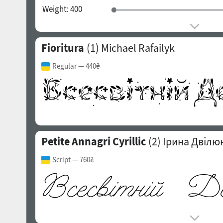
Weight:
400
Fioritura
(1)
Michael Rafailyk
Regular
— 440₴
Petite Annagri Cyrillic
(2)
Ірина Двілю
Script
— 760₴