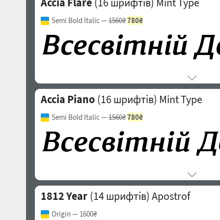
Accia Flare
(16 шрифтів)
Mint Type
Semi Bold Italic
—
1560₴
780₴
Accia Piano
(16 шрифтів)
Mint Type
Semi Bold Italic
—
1560₴
780₴
1812 Year
(14 шрифтів)
Apostrof
Origin
— 1600₴