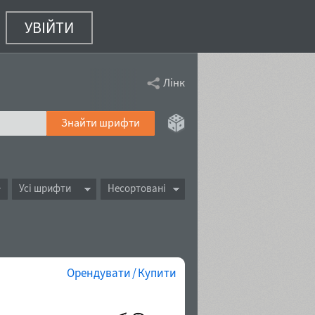
УВІЙТИ
Лінк
Знайти шрифти
Усі шрифти
Несортовані
Орендувати / Купити