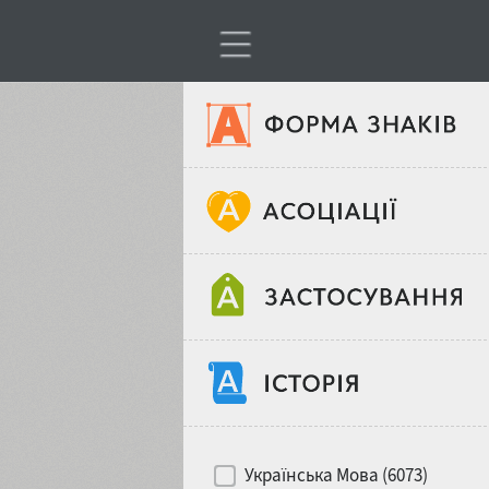
Тип шрифтів
Віковий стереотип
Жирність
Об'єкт дизайну
Ширина
Хіти десятиліть
Місце у макеті
Українська Мова (6073)
Гендерний стереотип