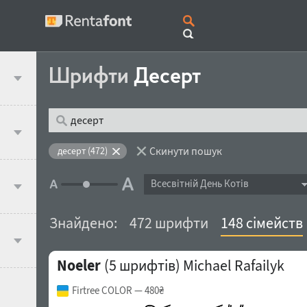
Шрифти
Десерт
Скинути пошук
десерт (472)
Всесвітній День Котів
Знайдено:
472 шрифти
148 сімейств
Noeler
(5 шрифтів)
Michael Rafailyk
Firtree COLOR
— 480₴