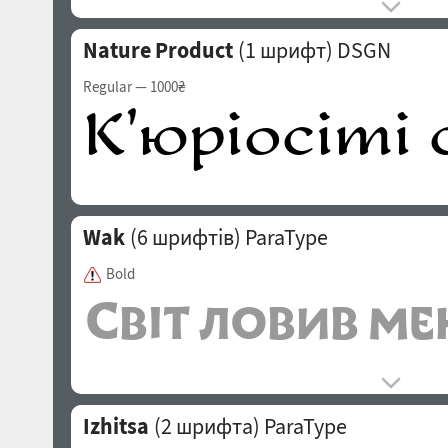
Nature Product
(1 шрифт)
DSGN
Regular
— 1000₴
Wak
(6 шрифтів)
ParaType
Bold
Izhitsa
(2 шрифта)
ParaType