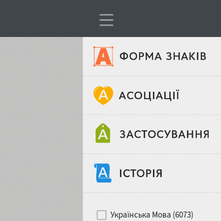
Тип шрифтів
Віковий стереотип
Жирність
Об'єкт дизайну
Ширина
Хіти десятиліть
Місце у макеті
Українська Мова (6073)
Гендерний стереотип