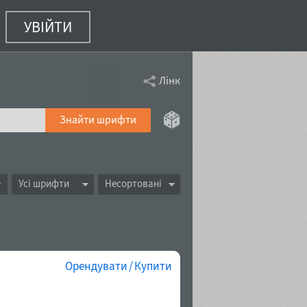
УВІЙТИ
Лінк
Знайти шрифти
Усі шрифти
Несортовані
Орендувати / Купити