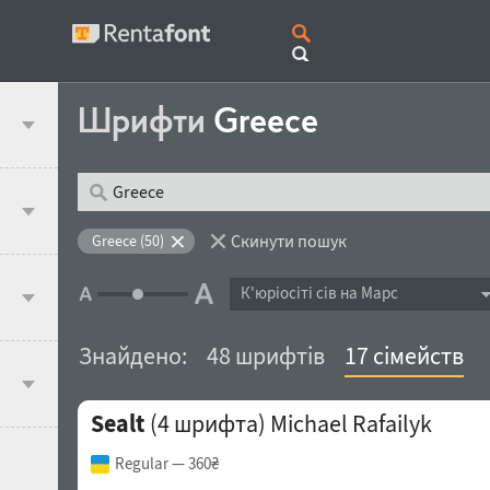
Шрифти
Greece
Скинути пошук
Greece (50)
К'юрiосiтi сів на Марс
Знайдено:
48 шрифтів
17 сімейств
Sealt
(4 шрифта)
Michael Rafailyk
Regular
— 360₴