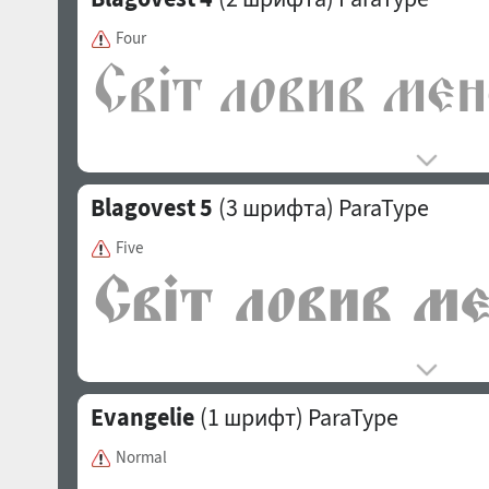
Four
Blagovest 5
(3 шрифта)
ParaType
Five
Evangelie
(1 шрифт)
ParaType
Normal