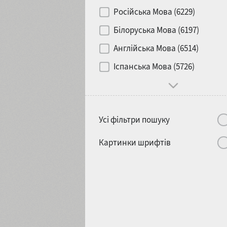
Контраст
Російська Мова (6229)
Білоруська Мова (6197)
Носій
Англійська Мова (6514)
1900
1910
Іспанська Мова (5726)
Характер і поведінка
Усі фільтри пошуку
1920
1930
Картинки шрифтів
1940
1950