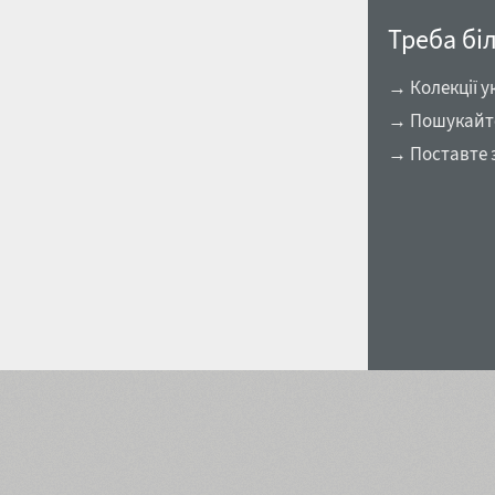
Треба бі
→ Колекції у
→ Пошукайте 
→ Поставте 