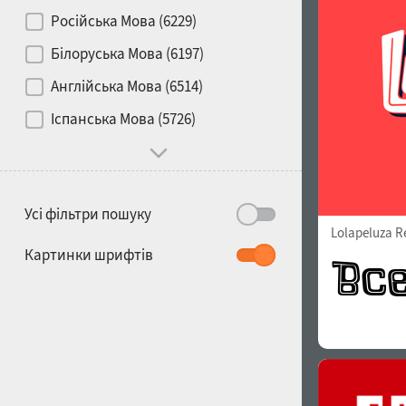
Контраст
Російська Мова (6229)
Білоруська Мова (6197)
Носій
Англійська Мова (6514)
1900
1910
Іспанська Мова (5726)
Характер і поведінка
Усі фільтри пошуку
Lolapeluza R
1920
1930
Картинки шрифтів
1940
1950