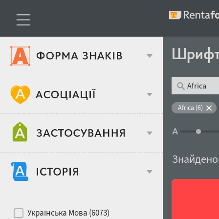
Шриф
Тип шрифтів
Africa (6)
Віковий стереотип
Жирність
Знайдено
Об'єкт дизайну
Ширина
Хіти десятиліть
Місце у макеті
Українська Мова (6073)
Гендерний стереотип