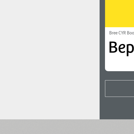
Bree CYR Bo