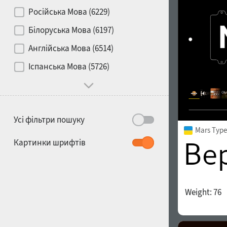
Контраст
Російська Мова (6229)
Білоруська Мова (6197)
Носій
Англійська Мова (6514)
1900
1910
Іспанська Мова (5726)
Характер і поведінка
Усі фільтри пошуку
Mars Type
1920
1930
Картинки шрифтів
Weight:
76
1940
1950