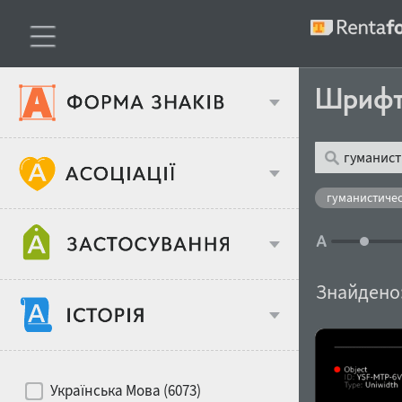
Шриф
Тип шрифтів
гуманистичес
Віковий стереотип
Жирність
Знайдено
Об'єкт дизайну
Ширина
Хіти десятиліть
Місце у макеті
Українська Мова (6073)
Гендерний стереотип