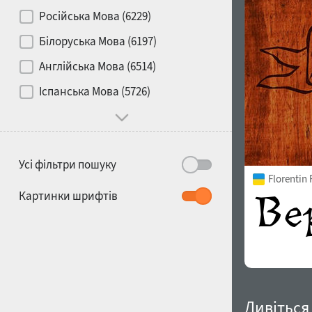
Контраст
Російська Мова (6229)
Білоруська Мова (6197)
Носій
Англійська Мова (6514)
1900
1910
Іспанська Мова (5726)
Характер і поведінка
Усі фільтри пошуку
Florentin
1920
1930
Картинки шрифтів
1940
1950
Дивіться