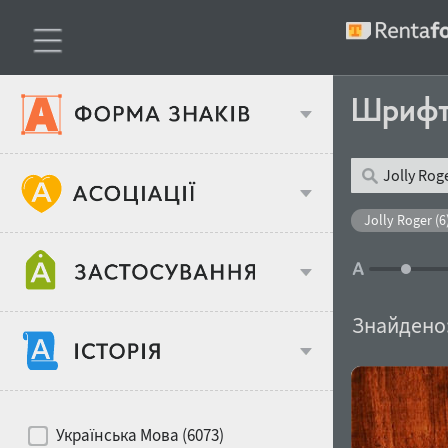
Шриф
Тип шрифтів
Jolly Roger (6
Віковий стереотип
Жирність
Знайдено
Об'єкт дизайну
Ширина
Хіти десятиліть
Місце у макеті
Українська Мова (6073)
Гендерний стереотип