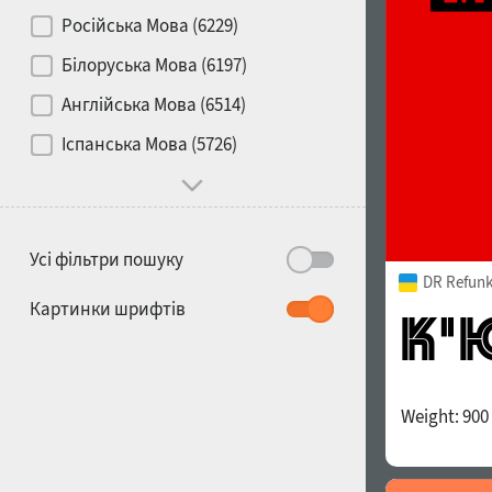
Контраст
Російська Мова (6229)
Білоруська Мова (6197)
Носій
Англійська Мова (6514)
1900
1910
Іспанська Мова (5726)
Характер і поведінка
Усі фільтри пошуку
DR Refunk
1920
1930
Картинки шрифтів
Weight:
900
1940
1950