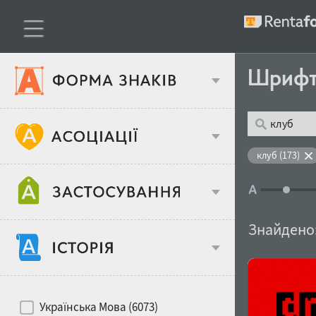
Шриф
Тип шрифтів
клуб (173)
Віковий стереотип
Жирність
Знайдено
Об'єкт дизайну
Ширина
Хіти десятиліть
Місце у макеті
Українська Мова (6073)
Гендерний стереотип