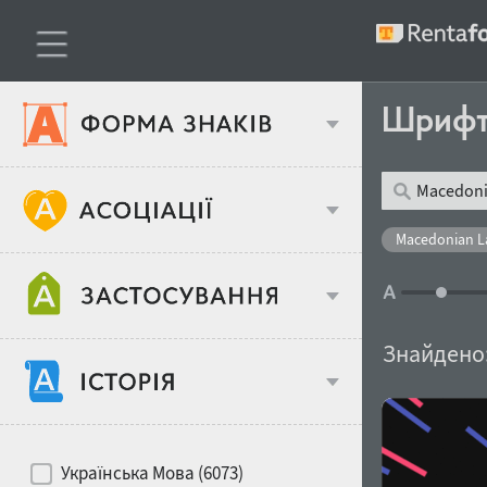
Шриф
Тип шрифтів
Macedonian L
Віковий стереотип
Жирність
Знайдено
Об'єкт дизайну
Ширина
Хіти десятиліть
Місце у макеті
Українська Мова (6073)
Гендерний стереотип