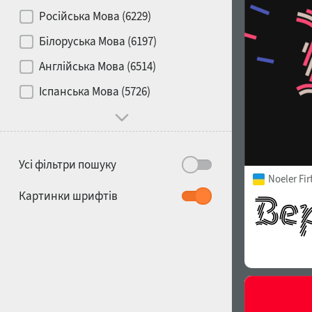
Контраст
Російська Мова (6229)
Білоруська Мова (6197)
Носій
Англійська Мова (6514)
1900
1910
Іспанська Мова (5726)
Характер і поведінка
Усі фільтри пошуку
Noeler Fi
1920
1930
Картинки шрифтів
1940
1950