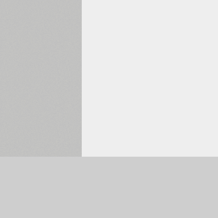
Обрано:
0