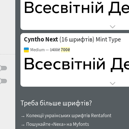
Cyntho Next
(16 шрифтів)
Mint Type
Medium
—
1400₴
700₴
Треба більше шрифтів?
→ Колекції українських шрифтів Rentafont
→ Пошукайте «Nexa» на Myfonts