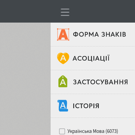
Тип шрифтів
Віковий стереотип
Жирність
Об'єкт дизайну
Ширина
Хіти десятиліть
Місце у макеті
Українська Мова (6073)
Гендерний стереотип