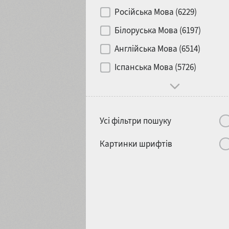
Контраст
Російська Мова (6229)
Білоруська Мова (6197)
Носій
Англійська Мова (6514)
1900
1910
Іспанська Мова (5726)
Характер і поведінка
Усі фільтри пошуку
1920
1930
Картинки шрифтів
1940
1950