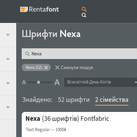
Шрифти
Nexa
Скинути пошук
Nexa (52)
Всесвітній День Котів
Знайдено:
52 шрифти
2 сімейства
Nexa
(36 шрифтів)
Fontfabric
Text Regular
— 1000₴