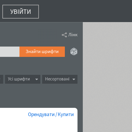
УВІЙТИ
Лінк
Знайти шрифти
Усі шрифти
Несортовані
Орендувати / Купити