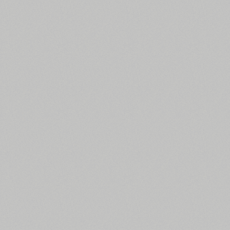
Усі фільтри пошуку
Картинки шрифтів