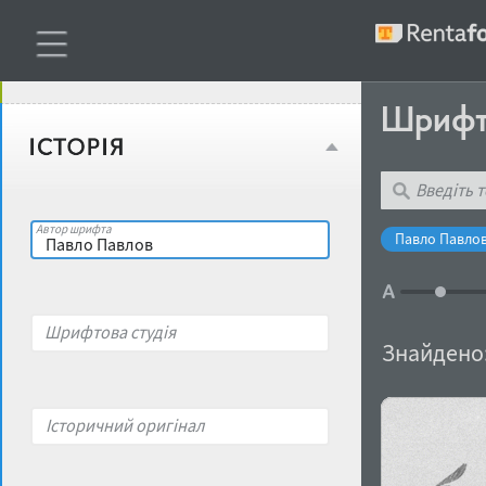
Віковий стереотип
Жирність
Шриф
Об'єкт дизайну
Ширина
Місце у макеті
Автор шрифта
Павло Павлов
Гендерний стереотип
Контраст
Шрифтова студія
накреслення
Знайдено
Відкритість
Характер і поведінка
Історичний оригінал
Висота рядкових
Носій