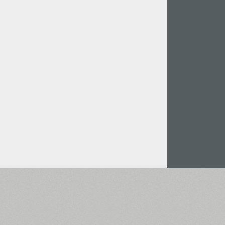
Італійська Мова (5727)
Польська Мова (5430)
Турецька Мова (5350)
Казахська Мова (949)
Грецька Мова (636)
Вірменська Мова (83)
Грузинська Мова (41)
Іврит Мова (29)
Арабська Мова (39)
Інша мова