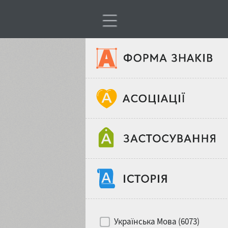
Тип шрифтів
Віковий стереотип
Жирність
Об'єкт дизайну
Ширина
Хіти десятиліть
Місце у макеті
Українська Мова (6073)
Гендерний стереотип