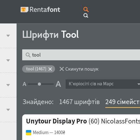
Шрифти
Tool
Скинути пошук
tool (1467)
К'юрiосiтi сів на Марс
Знайдено:
1467 шрифтів
249 сімейст
Unytour Display Pro
(60)
NicolassFont
Medium
— 1400₴