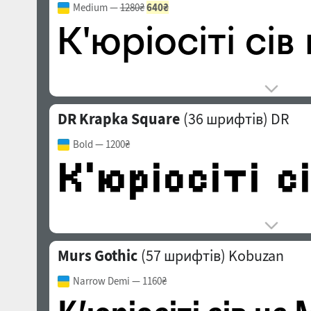
Medium
—
1280₴
640₴
DR Krapka Square
(36 шрифтів)
DR
Bold
— 1200₴
Murs Gothic
(57 шрифтів)
Kobuzan
Narrow Demi
— 1160₴