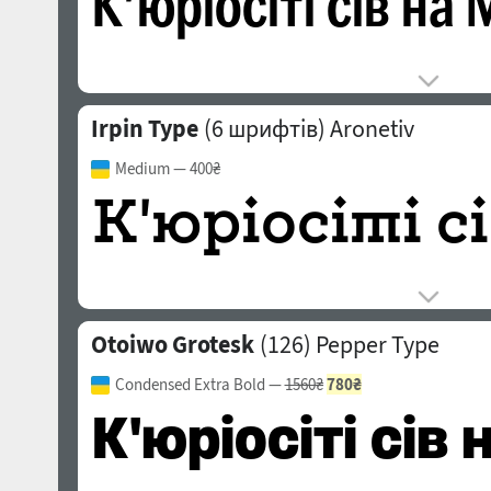
Irpin Type
(6 шрифтів)
Aronetiv
Medium
— 400₴
Otoiwo Grotesk
(126)
Pepper Type
Condensed Extra Bold
—
1560₴
780₴