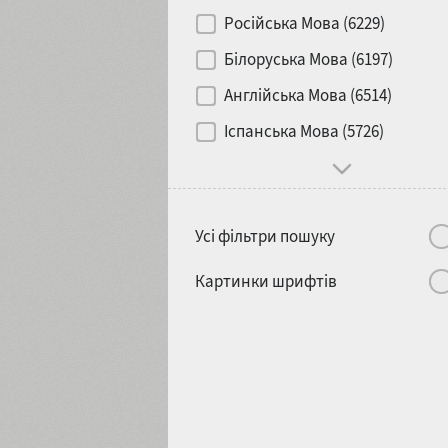
Контраст
Російська Мова (6229)
Білоруська Мова (6197)
Носій
Англійська Мова (6514)
1900
1910
Іспанська Мова (5726)
Характер і поведінка
Усі фільтри пошуку
1920
1930
Картинки шрифтів
1940
1950