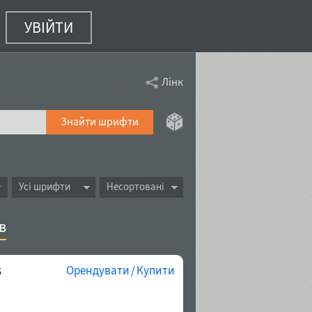
УВІЙТИ
Лінк
Знайти шрифти
Усі шрифти
Несортовані
в
s
Орендувати / Купити