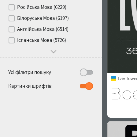
Контраст
Російська Мова (6229)
Білоруська Мова (6197)
Носій
Англійська Мова (6514)
1900
1910
Іспанська Мова (5726)
Характер і поведінка
Усі фільтри пошуку
Lviv Towe
1920
1930
Картинки шрифтів
1940
1950