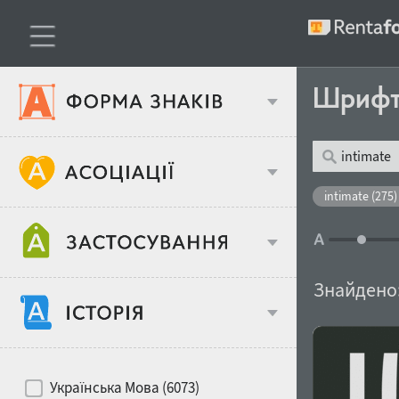
Шриф
Тип шрифтів
intimate (275)
Віковий стереотип
Жирність
Знайдено
Об'єкт дизайну
Ширина
Хіти десятиліть
Місце у макеті
Українська Мова (6073)
Гендерний стереотип