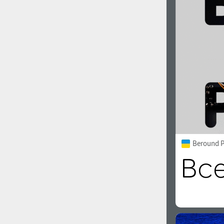
1960
1970
1980
1990
Beround P
2000
2010