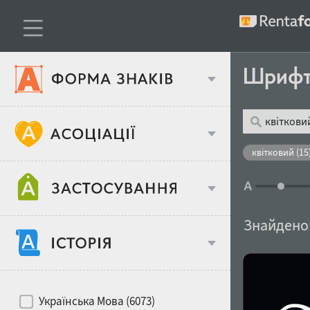
Шриф
Тип шрифтів
квітковий (15
Віковий стереотип
Жирність
Знайдено
Об'єкт дизайну
Ширина
Хіти десятиліть
Місце у макеті
Українська Мова (6073)
Гендерний стереотип