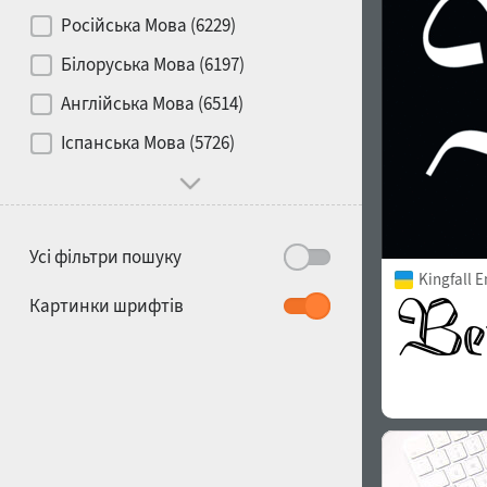
Контраст
Російська Мова (6229)
Білоруська Мова (6197)
Носій
Англійська Мова (6514)
1900
1910
Іспанська Мова (5726)
Характер і поведінка
Усі фільтри пошуку
Kingfall 
1920
1930
Картинки шрифтів
1940
1950