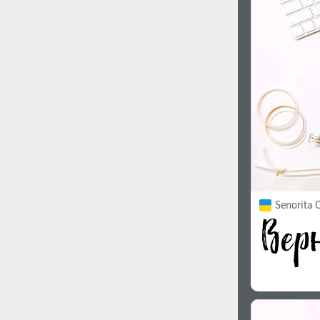
1960
1970
1980
1990
Senorita C
2000
2010