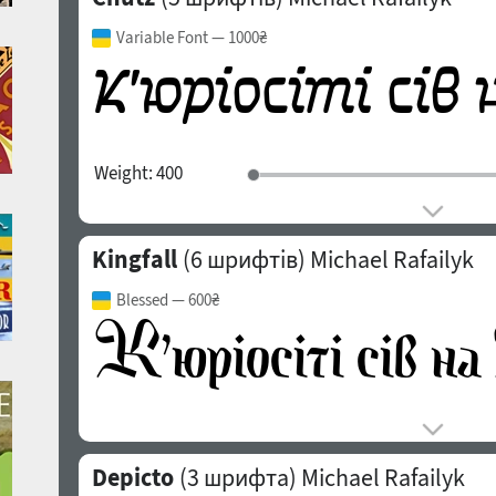
Variable Font
— 1000₴
Weight:
400
Kingfall
(6 шрифтів)
Michael Rafailyk
Blessed
— 600₴
Depicto
(3 шрифта)
Michael Rafailyk