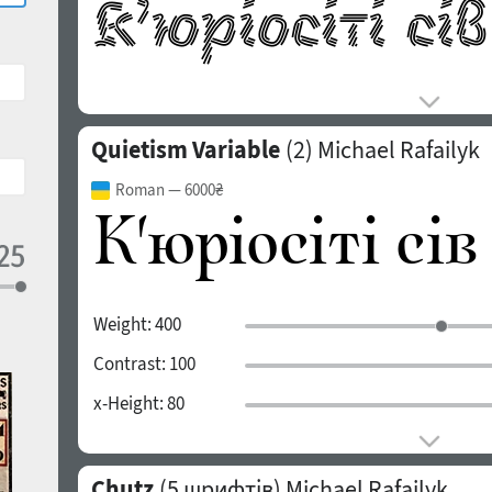
Quietism Variable
(2)
Michael Rafailyk
Roman
— 6000₴
Weight:
400
Contrast:
100
x-Height:
80
Chutz
(5 шрифтів)
Michael Rafailyk