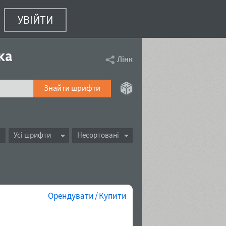
УВІЙТИ
ка
Лінк
Знайти шрифти
Усі шрифти
Несортовані
Орендувати / Купити