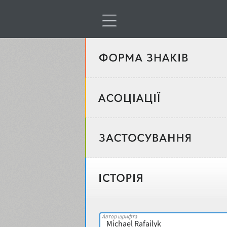
Тип шрифтів
Віковий стереотип
Жирність
Об'єкт дизайну
Ширина
Місце у макеті
Автор шрифта
Гендерний стереотип