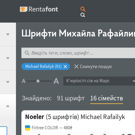
Шрифти Михайла Рафайли
Скинути пошук
Michael Rafailyk (91)
К'юрiосiтi сів на Марс
Знайдено:
91 шрифт
16 сімейств
Noeler
(5 шрифтів)
Michael Rafailyk
Firtree COLOR
— 480₴