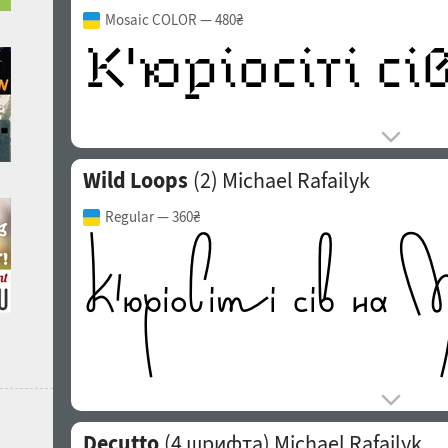
Mosaic COLOR
— 480₴
Wild Loops
(2)
Michael Rafailyk
Regular
— 360₴
Decutto
(4 шрифта)
Michael Rafailyk