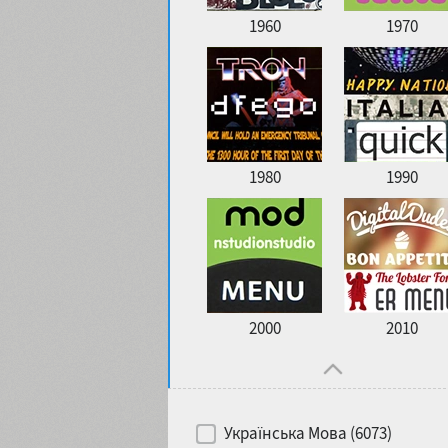
1960
1970
1980
1990
2000
2010
Українська Мова (6073)