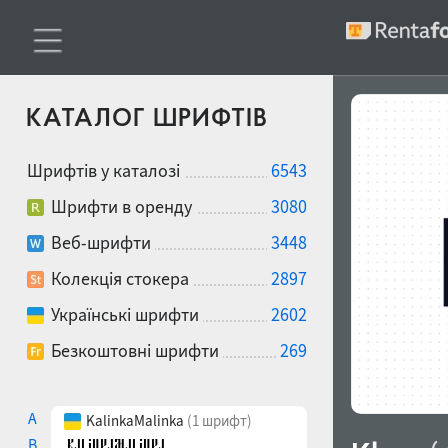
КАТАЛОГ ШРИФТІВ
Шрифтів у каталозі
6543
Шрифти в оренду
3080
Веб-шрифти
3448
Колекція стокера
2897
Українські шрифти
2602
Безкоштовні шрифти
269
A
KalinkaMalinka
(1 шрифт)
B