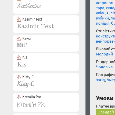
астрономі
тара
,
скла
авіація
,
лі
кубики
,
ле
Kazimir Text
поліція
,
б
Стилістика
конструкт
Kekur
вейпорве
Віковий с
Молодий
Kis
Гендерний
Чоловіча
Географічн
Kisty-C
захід
,
Аме
Умови 
Kremlin Pro
Платне ви
Оренда/П