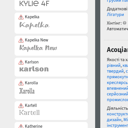
Грубий па
Додаткові
Лігатури
Kapelka
Хінтінг:
Автоматич
Kapelka New
Асоціа
Якості та 
Karlson
рівний
,
кв
твердий
,
прямокут
креслярс
Karolla
впевнени
серйозни
промисло
Kartell
Діяльність
конструкт
дизайн
,
Мі
інструмен
Katherine