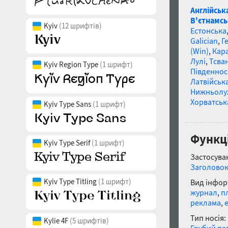
Англійськ
В'єтнамсь
Kyiv
(12 шрифтів)
Естонська
Galician
,
Г
(Win)
,
Кар
Лулі
,
Тсва
Kyiv Region Type
(1 шрифт)
Південнос
Латвійська
Нижньолу
Хорватськ
Kyiv Type Sans
(1 шрифт)
Функці
Kyiv Type Serif
(1 шрифт)
Застосуван
Заголово
Kyiv Type Titling
(1 шрифт)
Вид інфор
журнал
,
п
реклама
,
Тип носія:
Kylie 4F
(5 шрифтів)