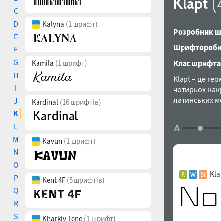
Klapt
(
C
D
Kalyna
(1 шрифт)
Розробник ш
E
Шрифтороби
F
G
Kamila
(1 шрифт)
Клас шрифта
H
Klapt – це ге
I
чотирьох нак
латинських мо
J
Kardinal
(16 шрифтів)
призначений 
K
багатосторінк
L
особливо для 
M
Kavun
(1 шрифт)
ділитися свої
hi@seventype.
N
O
Kla
P
Kent 4F
(5 шрифтів)
Q
R
S
Kharkiv Tone
(1 шрифт)