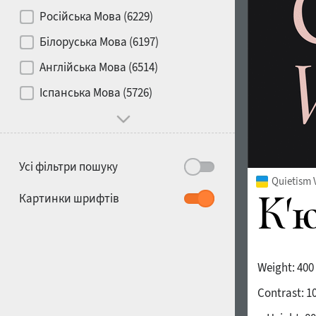
Контраст
Російська Мова (6229)
Білоруська Мова (6197)
Носій
Англійська Мова (6514)
1900
1910
Іспанська Мова (5726)
Характер і поведінка
Усі фільтри пошуку
Quietism 
1920
1930
Картинки шрифтів
Weight:
400
Contrast:
1
1940
1950