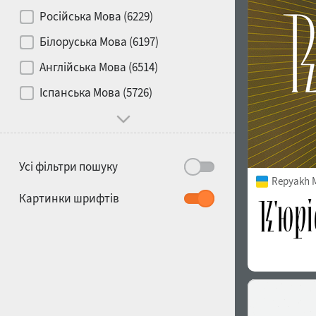
Контраст
Російська Мова (6229)
Білоруська Мова (6197)
Носій
Англійська Мова (6514)
1900
1910
Іспанська Мова (5726)
Характер і поведінка
Усі фільтри пошуку
Repyakh 
1920
1930
Картинки шрифтів
1940
1950