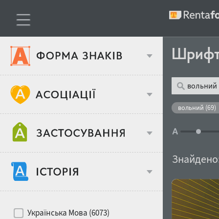
Шриф
Тип шрифтів
вольний (69)
Віковий стереотип
Жирність
Знайдено
Об'єкт дизайну
Ширина
Хіти десятиліть
Місце у макеті
Українська Мова (6073)
Гендерний стереотип