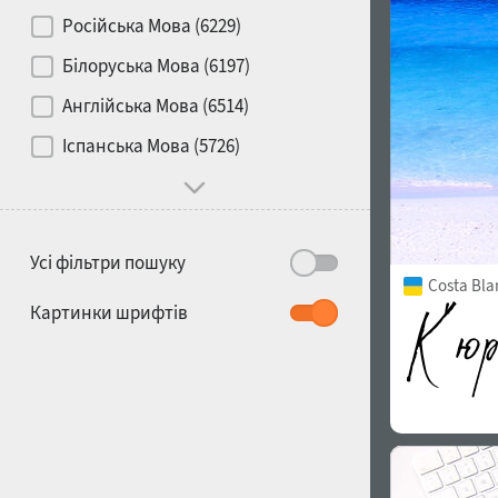
Контраст
Російська Мова (6229)
Білоруська Мова (6197)
Носій
Англійська Мова (6514)
1900
1910
Іспанська Мова (5726)
Характер і поведінка
Усі фільтри пошуку
Costa Bla
1920
1930
Картинки шрифтів
1940
1950