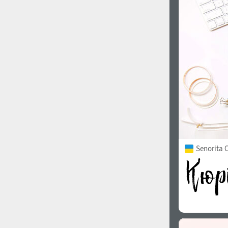
1960
1970
1980
1990
Senorita C
2000
2010