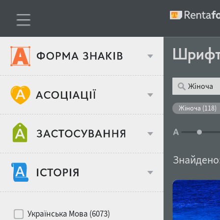
Шриф
Тип шрифтів
Жіноча (118)
Віковий стереотип
Жирність
Знайдено
Об'єкт дизайну
Ширина
Хіти десятиліть
Місце у макеті
Українська Мова (6073)
Гендерний стереотип