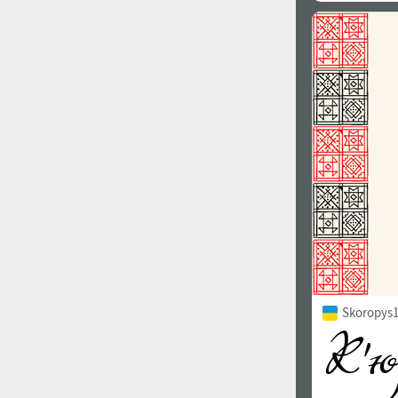
Казахська Мова (949)
Грецька Мова (636)
Улюблений стиль
Вірменська Мова (83)
Грузинська Мова (41)
1900
1910
Іврит Мова (29)
Арабська Мова (39)
Інша мова
1920
1930
Усі фільтри пошуку
Skoropys1
Картинки шрифтів
1940
1950