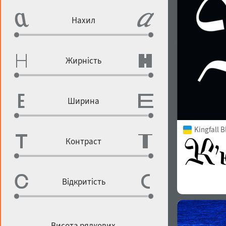
Нахил
Жирність
Ширина
Kingfall B
Контраст
Відкритість
Висота рядкових