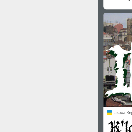
1960
1970
1980
1990
Lisboa Re
2000
2010