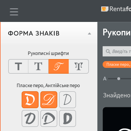
Рукоп
Рукописні шрифти
Пласке перо, 
Пласке перо, Англійське перо
Знайдено