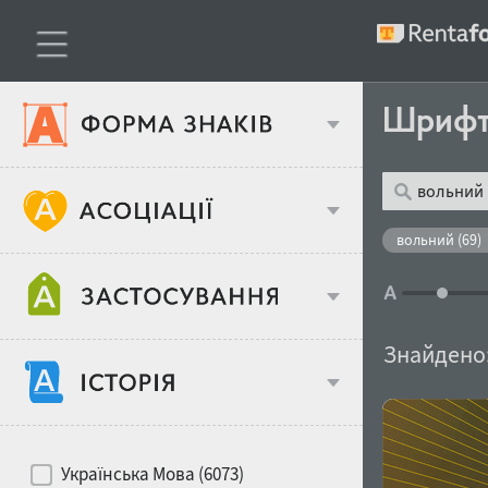
Шриф
Тип шрифтів
вольний (69)
Віковий стереотип
Жирність
Знайдено
Об'єкт дизайну
Ширина
Хіти десятиліть
Місце у макеті
Українська Мова (6073)
Гендерний стереотип