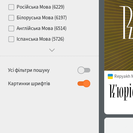
Контраст
Російська Мова (6229)
Білоруська Мова (6197)
Носій
Англійська Мова (6514)
1900
1910
Іспанська Мова (5726)
Характер і поведінка
Усі фільтри пошуку
Repyakh 
1920
1930
Картинки шрифтів
1940
1950