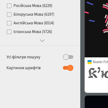
Контраст
Російська Мова (6229)
Білоруська Мова (6197)
Носій
Англійська Мова (6514)
1900
1910
Іспанська Мова (5726)
Характер і поведінка
Усі фільтри пошуку
Noeler Fi
1920
1930
Картинки шрифтів
1940
1950