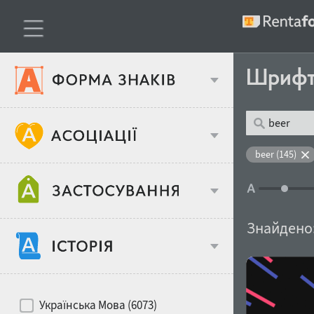
Шриф
Тип шрифтів
beer (145)
Віковий стереотип
Жирність
Знайдено
Об'єкт дизайну
Ширина
Хіти десятиліть
Місце у макеті
Українська Мова (6073)
Гендерний стереотип